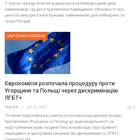
У третю середу жовтня відзначається Міжнародний день
займенників. Ця дата присвячена підвищенню обізнаності про
цінність використання бажаних займенників для небінарних та
транс*людей.
ЗАРУБІЖНІ НОВИНИ
Єврокомісія розпочала процедуру проти
Угорщини та Польщі через дискримінацію
ЛГБТ+
YULIYA
Jul 16, 2021
0
15 липня Європейська комісія розпочала юридичний процес
притягнення Угорщини та Польщі до відповідальності за
недотримання прав людини.Також мова йде і про прийняті
нещодавно в цих країнах рішення, які дискримінують ЛГБТ+
спільноту. На…