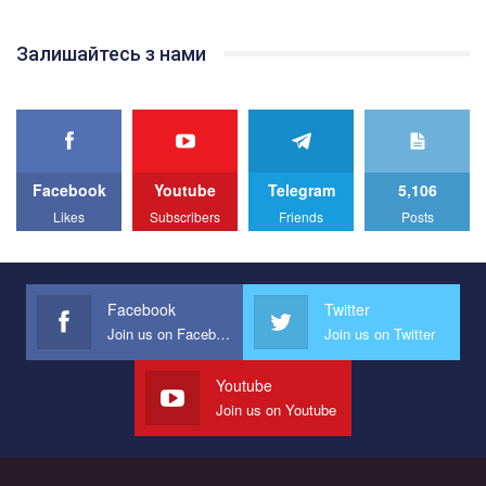
відео.
Team of Gay Alliance Ukraine participates in a competition for the
Залишайтесь з нами
best video, representing programme for the development of
organization. The competition is organized by inetrnational
organization PACT.
We appeal to your support and ask to help us implement our plan
to combat violence against LGBT people in Ukraine.
Facebook
Youtube
Telegram
5,106
All you have to do is to press "Like" below the video.
Likes
Subscribers
Friends
Posts
Эмоционально сильный ролик от команды "Гей-альянс
Украина", который принимает участие в конкурсе
международной организации PACT на лучший ролик,
представляющий программу развития организации.
Facebook
Twitter
Join us on Facebook
Join us on Twitter
Мы просим вас поддержать нас и помочь нам реализовать
наш план по борьбе с насилием и дискриминацией на почве
СОГИ в Украине.
Youtube
Join us on Youtube
Все, что вам нужно сделать - это зайти на наш канал YouTube
по этой ссылке и поставить лайк под видео.