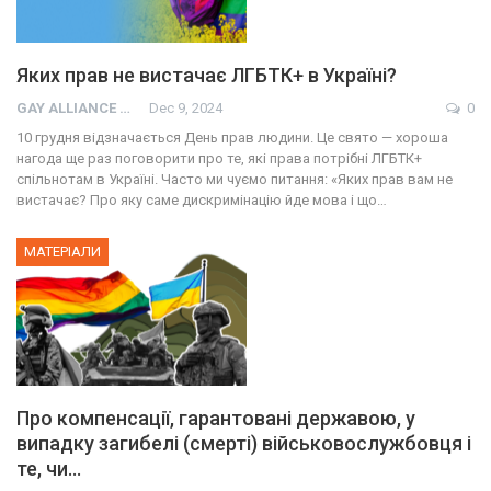
Яких прав не вистачає ЛГБТК+ в Україні?
GAY ALLIANCE UKRAINE
Dec 9, 2024
0
10 грудня відзначається День прав людини. Це свято — хороша
нагода ще раз поговорити про те, які права потрібні ЛГБТК+
спільнотам в Україні. Часто ми чуємо питання: «Яких прав вам не
вистачає? Про яку саме дискримінацію йде мова і що…
МАТЕРІАЛИ
Про компенсації, гарантовані державою, у
випадку загибелі (смерті) військовослужбовця і
те, чи…