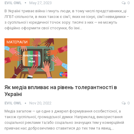
EVIL OWL
May 27, 2023
0
В Україні триває війна і гинуть люди, в тому числі представники_ці
ЛГБТ-спільноти, в яких також є сім’ї, яких не існує, сім’ї-невидимки –
з суспільної і юридичної точок зору. тисячі з них — не можуть
офіційно оформити свої стосунки, бо їхні…
МАТЕРІАЛИ
Як медіа впливає на рівень толерантності в
Україні
EVIL OWL
Nov 20, 2022
0
Медіа загалом — це одне з джерел формування особистісної, а
також суспільної, громадської думки. Наприклад, використання
соціальної реклами та/або соціально значущих тем у комерційній
привчає нас доброзичливо ставитися до тих тем та явищ,…