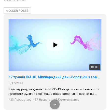
OLDER POSTS
01:01
17 травня IDAHO. Міжнародний день боротьби з гомофобією трансфобією і біфобія.
5/17/2020
В цьому році, пандемія та COVІD-19 не дали нам можливості
провести вуличні акції. Наше відео-звернення про те, що
навіть коли ми у різних містах та не можемо зустрінеться, ми
423 Просмотров
•
37 Нравится
•
1 Комментариев
разом. Ми закликаємо всіх хто поділяє цінності рівності та
солідарності, приєднатися до нас. Регіональні підрозділи