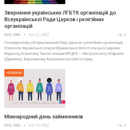
Звернення українських ЛГБТК організацій до
Всеукраїнської Ради Церков і релігійних
організацій
EVIL OWL
Oct 27, 2022
0
Головуючому у Всеукраїнській Раді Церков і релігійних організацій,
Єпископу Української єпархії Вірменської Апостольської Церкви
Маркосу Оганесяну Також членам ВРЦіРО — Митрополиту Епіфанію
(Думенку), Верховному Архієпископу Святославу…
НОВИНИ
Міжнародний день займенників
EVIL OWL
Oct 19, 2022
0