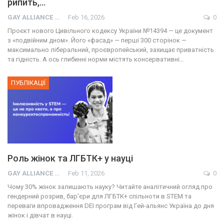
рипить,…
GAY ALLIANCE UKRAINE
Feb 16, 2026
0
Проєкт нового Цивільного кодексу України №14394 — це документ
з «подвійним дном». Його «фасад» — перші 300 сторінок —
максимально ліберальний, проєвропейський, захищає приватність
та гідність. А ось глибинні норми містять консервативні…
ПУБЛІКАЦІЇ
Роль жінок та ЛГБТК+ у науці
GAY ALLIANCE UKRAINE
Feb 11, 2026
0
Чому 30% жінок залишають науку? Читайте аналітичний огляд про
гендерний розрив, бар'єри для ЛГБТК+ спільноти в STEM та
переваги впровадження DEI програм від Гей-альянс Україна до дня
жінок і дівчат в науці.