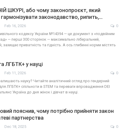
ІЙ ШКУРІ, або чому законопроєкт, який
 гармонізувати законодавство, рипить,…
Feb 16, 2026
0
ивільного кодексу України №14394 — це документ з «подвійним
сад» — перші 300 сторінок — максимально ліберальний,
 захищає приватність та гідність. А ось глибинні норми містять
та ЛГБТК+ у науці
Feb 11, 2026
0
залишають науку? Читайте аналітичний огляд про гендерний
 для ЛГБТК+ спільноти в STEM та переваги впровадження DEI
льянс Україна до дня жінок і дівчат в науці.
овий пояснив, чому потрібно прийняти закон
теві партнерства
Dec 18, 2025
0