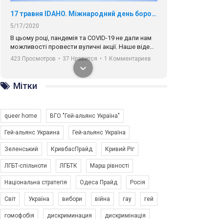
17 травня IDAHO. Міжнародний день боротьби з гомофобією трансфобією і біфобія.
5/17/2020
В цьому році, пандемія та COVІD-19 не дали нам
можливості провести вуличні акції. Наше відео-
звернення про те, що навіть коли ми у різних
423 Просмотров
•
37 Нравится
•
1 Комментариев
містах та не можемо зустрінеться, ми разом. Ми
закликаємо всіх хто поділяє цінності рівності та
солідарності, приєднатися до нас. Регіональні
Мітки
підрозділи ГАУ є в 16 областях України.
Разом наш голос лунає гучніше!
queer home
ВГО "Гей-альянс Україна"
Гей-альянс Украина
Гей-альянс Україна
Зеленський
КривбасПрайд
Кривий Ріг
00:58
ЛГБТ-спільноти
ЛГБТК
Марш рівності
Національна стратегія
Одеса Прайд
Росія
Зупинимо насильство проти ЛГБТ в Україні! Stop violence against LGBT in Ukraine!
6/30/2017
Світ
Україна
вибори
війна
гау
гей
Емоційний та вражаючий промо-ролік на
гомофобія
дискриминация
дискримінація
конкурс PACT, який представляє програму "Гей-