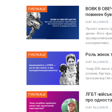
ВОВК В ОВЕЧ
ПУБЛІКАЦІЇ
повинен був
GAY ALLIANCE UKRAINE
Проєкт нового Ц
дном». Його «фа
проєвропейський,
консервативні…
Роль жінок 
ПУБЛІКАЦІЇ
GAY ALLIANCE UKRAINE
Чому 30% жінок 
розрив, бар'єри
програм від Гей-а
ЛГБТ-військ
ПУБЛІКАЦІЇ
про односта
GAY ALLIANCE UKRAINE