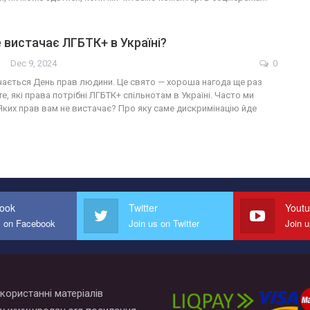
е вистачає ЛГБТК+ в Україні?
Dec 9, 2024
0
ачається День прав людини. Це свято — хороша нагода ще раз
е, які права потрібні ЛГБТК+ спільнотам в Україні. Часто ми
Яких прав вам не вистачає? Про яку саме дискримінацію йде
ook
Twitter
Yout
s on Facebook
Join us on Twitter
Join 
користанні матеріалів