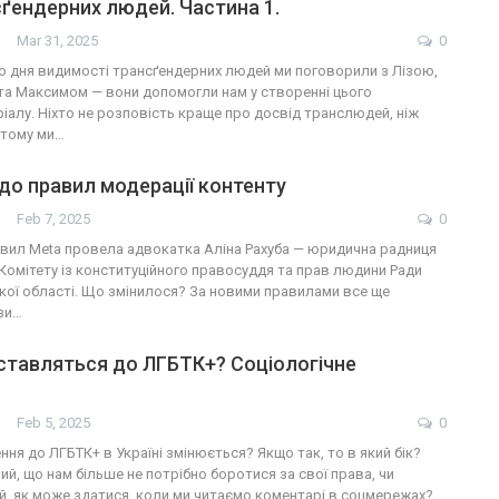
нсґендерних людей. Частина 1.
Mar 31, 2025
0
 дня видимості трансґендерних людей ми поговорили з Лізою,
та Максимом — вони допомогли нам у створенні цього
іалу. Ніхто не розповість краще про досвід транслюдей, ніж
 тому ми…
и до правил модерації контенту
Feb 7, 2025
0
авил Meta провела адвокатка Аліна Рахуба — юридична радниця
Комітету із конституційного правосуддя та прав людини Ради
кої області. Що змінилося? За новими правилами все ще
зи…
і ставляться до ЛГБТК+? Соціологічне
Feb 5, 2025
0
ння до ЛГБТК+ в Україні змінюється? Якщо так, то в який бік?
й, що нам більше не потрібно боротися за свої права, чи
ий, як може здатися, коли ми читаємо коментарі в соцмережах?