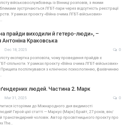
лісту військовослужбовець із Вінниці розповів, з якими
лемами зустрічаються ЛГБТ-пари через відсутність реєстрації
рств. У рамках проєкту «Війна очима ЛГБТ-військових»
н…
на прайди виходили й гетеро-люди», –
 Антоніна Краковська
Dec 18, 2025
0
лісту експертка розповіла, чому проведення прайдів є
БТ-спільноти. У рамках проєкту «Війна очима ЛГБТ-військових»
 Прищепа поспілкувався з клінічною психологинею, фахівчинею
…
нсґендерних людей. Частина 2. Марк
Mar 31, 2025
0
итися історіями до Міжнародного дня видимості
юдей! Герой цієї статті — Маркус (Марк) Брайт, 27 років, він/
ий трансгендерний чоловік. Автор просвітницького проєкту про
их The…