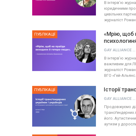
В інтерв’ю журна
юридичними проб
цивільних партне
журналіст Рома
«Мрію, щоб 
ПУБЛІКАЦІЇ
психологиня
GAY ALLIANCE UKRAINE
В інтерв’ю журна
важливим для ЛГ
журналіст Роман
ВГО «Гей-Альянс
Історії тра
ПУБЛІКАЦІЇ
GAY ALLIANCE UKRAINE
Продовжуємо діл
трансґендерних л
його. Аутистичн
аутизм у доросл