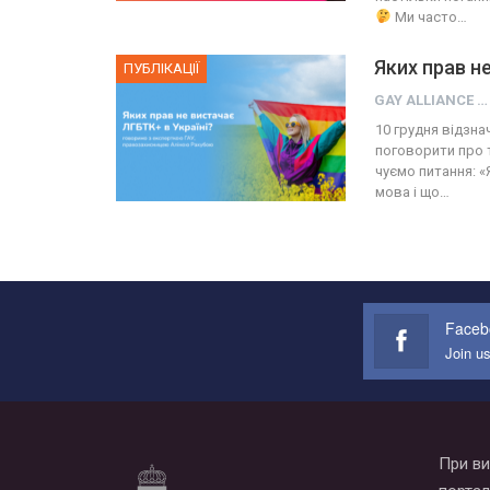
Ми часто…
Яких прав н
ПУБЛІКАЦІЇ
GAY ALLIANCE UKRAINE
10 грудня відзн
поговорити про т
чуємо питання: «
мова і що…
Faceb
Join u
При ви