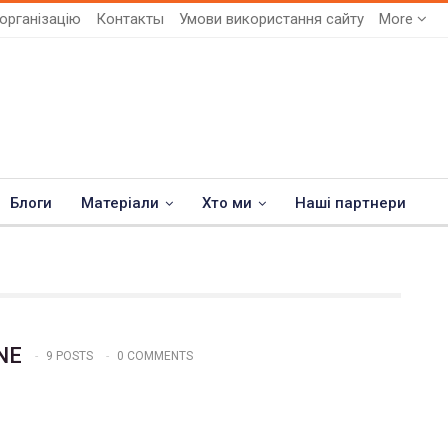
організацію
Контакты
Умови використання сайту
More
Блоги
Матеріали
Хто ми
Наші партнери
NE
9 POSTS
0 COMMENTS