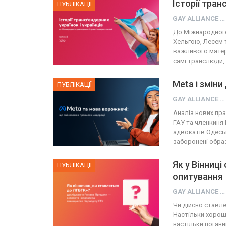
Історії тра
ПУБЛІКАЦІЇ
GAY ALLIANCE UKRAINE
До Міжнародного
Хельгою, Лесем 
важливого матер
самі транслюди,
Meta і змін
ПУБЛІКАЦІЇ
GAY ALLIANCE UKRAINE
Аналіз нових пр
ГАУ та членкиня 
адвокатів Одесь
заборонені обра
Як у Вінниц
ПУБЛІКАЦІЇ
опитування
GAY ALLIANCE UKRAINE
Чи дійсно ставле
Настільки хороши
настільки поган