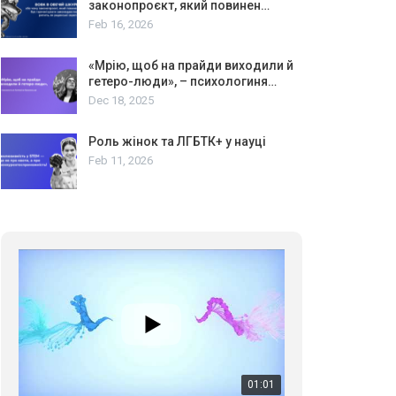
законопроєкт, який повинен…
Feb 16, 2026
«Мрію, щоб на прайди виходили й
гетеро-люди», – психологиня…
Dec 18, 2025
Роль жінок та ЛГБТК+ у науці
Feb 11, 2026
01:01