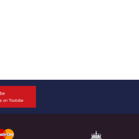
конкурсе международной организации PACT на
лучший ролик, представляющий программу
развития организации.
Мы просим вас поддержать нас и помочь нам
реализовать наш план по борьбе с насилием и
дискриминацией на почве СОГИ в Украине.
Все, что вам нужно сделать - это зайти на наш
канал YouTube по этой ссылке и поставить лайк
под видео.
ube
us on Youtube