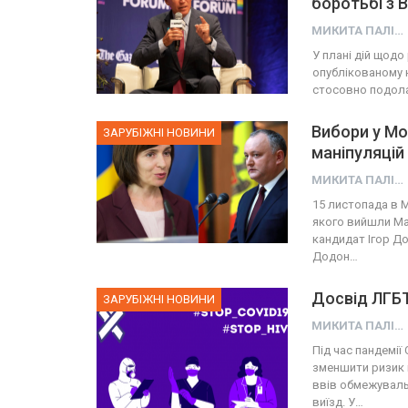
боротьбі з 
МИКИТА ПАЛІЙ
У плані дій щодо
опублікованому 
стосовно подола
Вибори у Мо
ЗАРУБІЖНІ НОВИНИ
маніпуляцій
МИКИТА ПАЛІЙ
15 листопада в М
якого вийшли Мая
кандидат Ігор До
Додон…
Досвід ЛГБТ
ЗАРУБІЖНІ НОВИНИ
МИКИТА ПАЛІЙ
Під час пандемії
зменшити ризик 
ввів обмежувальн
виїзд. У…