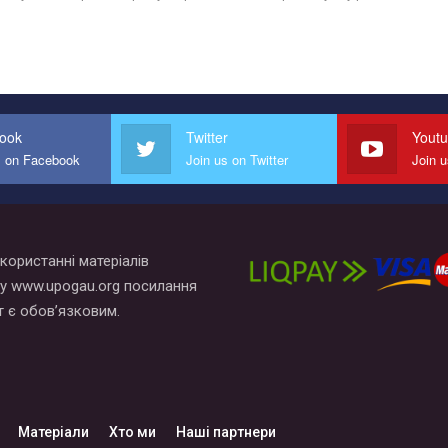
ook
Twitter
Yout
s on Facebook
Join us on Twitter
Join 
користанні матеріалів
у www.upogau.org посилання
т є обов’язковим.
Матеріали
Хто ми
Наші партнери