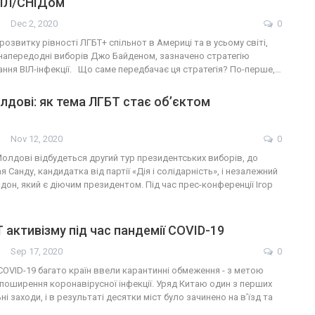
ВІЛ/СНІДом
Dec 2, 2020
0
 розвитку рівності ЛГБТ+ спільнот в Америці та в усьому світі,
напередодні виборів Джо Байденом, зазначено стратегію
ння ВІЛ-інфекції. Що саме передбачає ця стратегія? По-перше,…
лдові: як тема ЛГБТ стає об’єктом
Nov 12, 2020
0
олдові відбудеться другий тур президентських виборів, до
 Санду, кандидатка від партії «Дія і солідарність», і незалежний
дон, який є діючим президентом. Під час прес-конференції Ігор
 активізму під час пандемії СOVID-19
Sep 17, 2020
0
 СOVID-19 багато країн ввели карантинні обмеження - з метою
поширення коронавірусної інфекції. Уряд Китаю один з перших
і заходи, і в результаті десятки міст було зачинено на в’їзд та