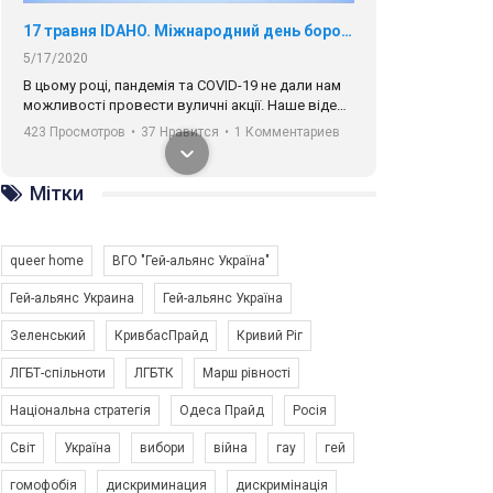
17 травня IDAHO. Міжнародний день боротьби з гомофобією трансфобією і біфобія.
5/17/2020
В цьому році, пандемія та COVІD-19 не дали нам
можливості провести вуличні акції. Наше відео-
звернення про те, що навіть коли ми у різних
423 Просмотров
•
37 Нравится
•
1 Комментариев
містах та не можемо зустрінеться, ми разом. Ми
закликаємо всіх хто поділяє цінності рівності та
солідарності, приєднатися до нас. Регіональні
Мітки
підрозділи ГАУ є в 16 областях України.
Разом наш голос лунає гучніше!
queer home
ВГО "Гей-альянс Україна"
Гей-альянс Украина
Гей-альянс Україна
Зеленський
КривбасПрайд
Кривий Ріг
00:58
ЛГБТ-спільноти
ЛГБТК
Марш рівності
Національна стратегія
Одеса Прайд
Росія
Зупинимо насильство проти ЛГБТ в Україні! Stop violence against LGBT in Ukraine!
6/30/2017
Світ
Україна
вибори
війна
гау
гей
Емоційний та вражаючий промо-ролік на
гомофобія
дискриминация
дискримінація
конкурс PACT, який представляє програму "Гей-