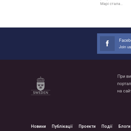
Марі стала…
Faceb
Join u
При ви
портал
на сай
Новини
Публікації
Проекти
Події
Блоги