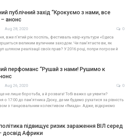
ий публічний захід “Крокуємо з нами, все
 – анонс
Aug 28, 2020
0
ня, вже п’ятий рік поспіль, фестиваль квір-культури «Одеса
ершиться великим вуличним заходом. Чи пам’ятаєте ви, як
п шляхом реалізації своїх прав? У 2016 році, попри погрози й
ий перфоманс “Рушай з нами! Рушимо к
анонс
Aug 26, 2020
0
— це не лише боротьба, а й розвага! Тобі важко це уявити?
я о 17:00 до пам’ятника Дюку, де ми будемо рухатися за рівність
азом з танцювальним колективом «Ямада». Адже, відкриємо
олітика підвищує ризик зараження ВІЛ серед
 – досвід Африки