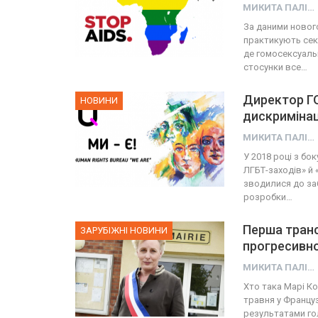
МИКИТА ПАЛІЙ
За даними нового
практикують секс
де гомосексуаль
стосунки все…
Директор ГО
НОВИНИ
дискримінац
МИКИТА ПАЛІЙ
У 2018 році з бо
ЛГБТ-заходів» й «
зводилися до заб
розробки…
Перша транс-
ЗАРУБІЖНІ НОВИНИ
прогресивно
МИКИТА ПАЛІЙ
Хто така Марі Ко
травня у Францу
результатами гол