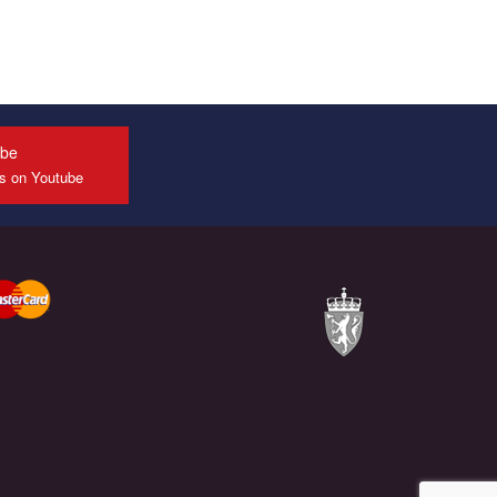
конкурсе международной организации PACT на
лучший ролик, представляющий программу
развития организации.
Мы просим вас поддержать нас и помочь нам
реализовать наш план по борьбе с насилием и
дискриминацией на почве СОГИ в Украине.
ube
us on Youtube
Все, что вам нужно сделать - это зайти на наш
канал YouTube по этой ссылке и поставить лайк
под видео.