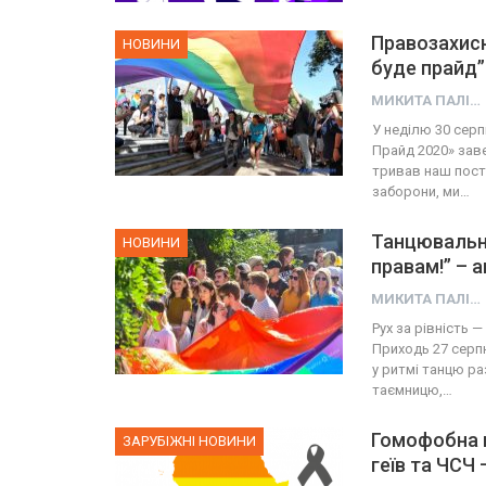
Правозахисн
НОВИНИ
буде прайд”
МИКИТА ПАЛІЙ
У неділю 30 серп
Прайд 2020» зав
тривав наш посту
заборони, ми…
Танцювальн
НОВИНИ
правам!” – 
МИКИТА ПАЛІЙ
Рух за рівність 
Приходь 27 серпн
у ритмі танцю р
таємницю,…
Гомофобна п
ЗАРУБІЖНІ НОВИНИ
геїв та ЧСЧ