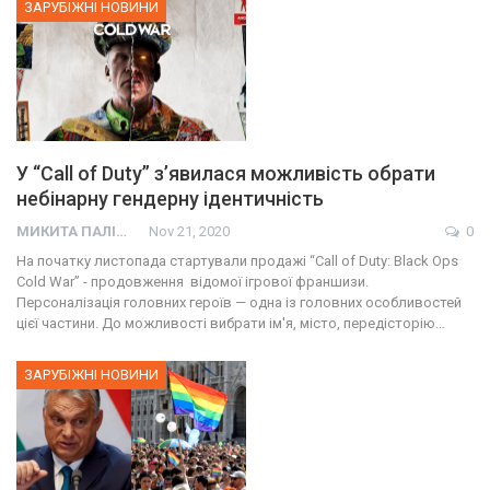
ЗАРУБІЖНІ НОВИНИ
У “Call of Duty” з’явилася можливість обрати
небінарну гендерну ідентичність
МИКИТА ПАЛІЙ
Nov 21, 2020
0
На початку листопада стартували продажі “Call of Duty: Black Ops
Cold War” - продовження відомої ігрової франшизи.
Персоналізація головних героїв — одна із головних особливостей
цієї частини. До можливості вибрати ім'я, місто, передісторію…
ЗАРУБІЖНІ НОВИНИ