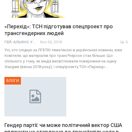
«Перехід»: ТСН підготував спецпроект про
трансгендерних людей
ГЕЙ-АЛЬЯНС УКРАИНА
Nov 30, 2018
0
Усі, хто слідкує за ЛГБТКІ-тематикою в українських новинах, вже
помітили, що матеріалів про транс*персон стає більше. Що
спільного у тому, як медіа висвітлювали повернення на сцену
Зіанджи (весна 2018 року), і спецпроекту ТСН «Перехід»…
БЛОГИ
Гендер партії: чи може політичний вектор США
вплинути на ставлення до транс*спільноти в