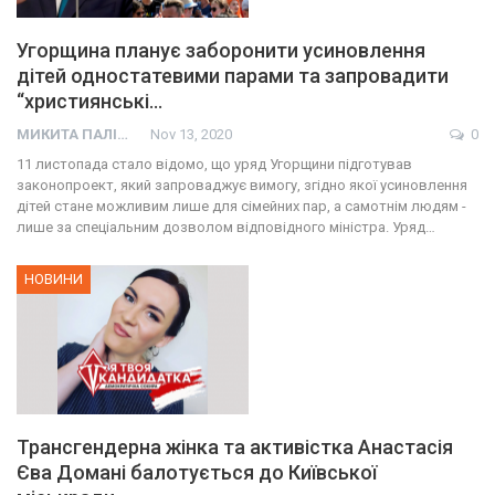
Угорщина планує заборонити усиновлення
дітей одностатевими парами та запровадити
“християнські…
МИКИТА ПАЛІЙ
Nov 13, 2020
0
11 листопада стало відомо, що уряд Угорщини підготував
законопроект, який запроваджує вимогу, згідно якої усиновлення
дітей стане можливим лише для сімейних пар, а самотнім людям -
лише за спеціальним дозволом відповідного міністра. Уряд…
НОВИНИ
Трансгендерна жінка та активістка Анастасія
Єва Домані балотується до Київської