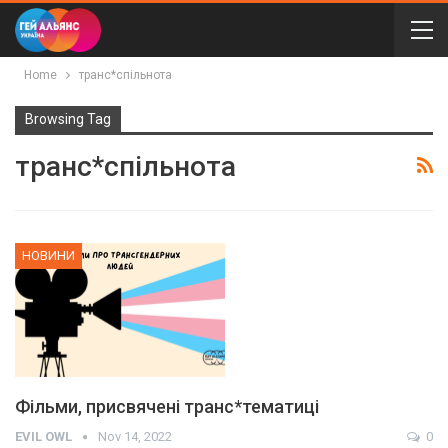
Home
транс*спільнота
Browsing Tag
транс*спільнота
НОВИНИ
Фільми, присвячені транс*тематиці
EVIL OWL
Nov 14, 2022
0