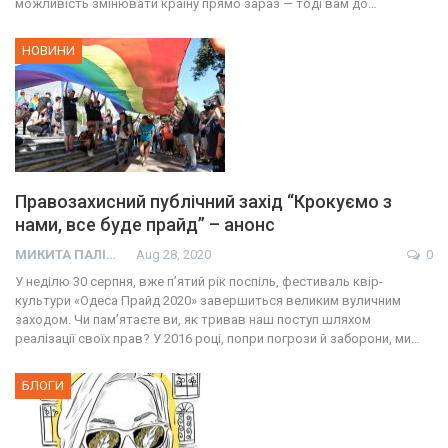
можливість змінювати країну прямо зараз — тоді вам до…
НОВИНИ
Правозахисний публічний захід “Крокуємо з
нами, все буде прайд” – анонс
МИКИТА ПАЛІЙ
Aug 28, 2020
0
У неділю 30 серпня, вже п’ятий рік поспіль, фестиваль квір-
культури «Одеса Прайд 2020» завершиться великим вуличним
заходом. Чи пам’ятаєте ви, як тривав наш поступ шляхом
реалізації своїх прав? У 2016 році, попри погрози й заборони, ми…
БЛОГИ