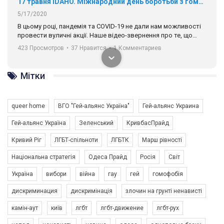
17 травня IDAHO. Міжнародний день боротьби з гомофобією трансфобією і біфобія.
5/17/2020
В цьому році, пандемія та COVІD-19 не дали нам можливості
провести вуличні акції. Наше відео-звернення про те, що
навіть коли ми у різних містах та не можемо зустрінеться, ми
423 Просмотров
•
37 Нравится
•
1 Комментариев
разом. Ми закликаємо всіх хто поділяє цінності рівності та
солідарності, приєднатися до нас. Регіональні підрозділи
ГАУ є в 16 областях України.
Мітки
Разом наш голос лунає гучніше!
queer home
ВГО "Гей-альянс Україна"
Гей-альянс Украина
Гей-альянс Україна
Зеленський
КривбасПрайд
Кривий Ріг
ЛГБТ-спільноти
ЛГБТК
Марш рівності
Національна стратегія
Одеса Прайд
Росія
Світ
Україна
вибори
війна
гау
гей
гомофобія
00:58
дискриминация
дискримінація
злочин на грунті ненависті
Зупинимо насильство проти ЛГБТ в Україні! Stop violence against LGBT in Ukraine!
камін-аут
київ
лгбт
лгбт-движение
лгбт-рух
6/30/2017
Емоційний та вражаючий промо-ролік на конкурс PACT, який