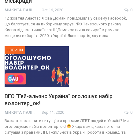
міськради
МИКИТА ПАЛІЙ
Oct 16, 2020
0
12 жовтня Анастасія Єва Домані повідомила у своєму Facebook,
що балотується на виборчому окрузі №8 Печерського району
Києва від політичної партії “Демократична сокира” в рамках
місцевих виборів - 2020 в Україні. Якщо партія, яку вона…
НОВИНИ
ВГО “Гей-альянс Україна” оголошує набір
волонтер_ок!
МИКИТА ПАЛІЙ
Sep 11, 2020
0
Бажаєте поліпшити ситуацію з правами ЛГБТ людей в Україні? Ми
оголошуємо набір волонтер_ок!
Якщо вам цікава поточна
ситуація з правами ЛГБТ-спільнот в Україні, робота в команді та