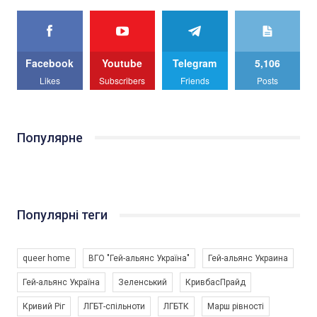
Facebook
Youtube
Telegram
5,106
Likes
Subscribers
Friends
Posts
Популярне
Популярні теги
queer home
ВГО "Гей-альянс Україна"
Гей-альянс Украина
Гей-альянс Україна
Зеленський
КривбасПрайд
Кривий Ріг
ЛГБТ-спільноти
ЛГБТК
Марш рівності