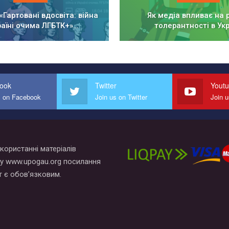
«Гартовані вдосвіта: війна
Як медіа впливає на 
раїні очима ЛГБТК+»…
толерантності в Укр
ook
Twitter
Yout
s on Facebook
Join us on Twitter
Join 
користанні матеріалів
у www.upogau.org посилання
т є обов’язковим.