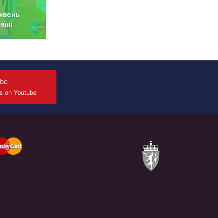
рівень
аїні
ube
us on Youtube