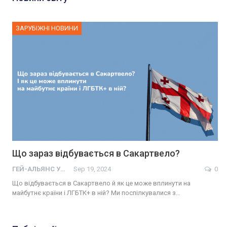
ЗАРУБІЖНІ НОВИНИ
Що зараз відбувається в Сакартвело?
ГЕЙ-АЛЬЯНС УКРАИНА
Sep 19, 2024
0
Що відбувається в Сакартвело й як це може вплинути на
майбутнє країни і ЛГБТК+ в ній? Ми поспілкувалися з…