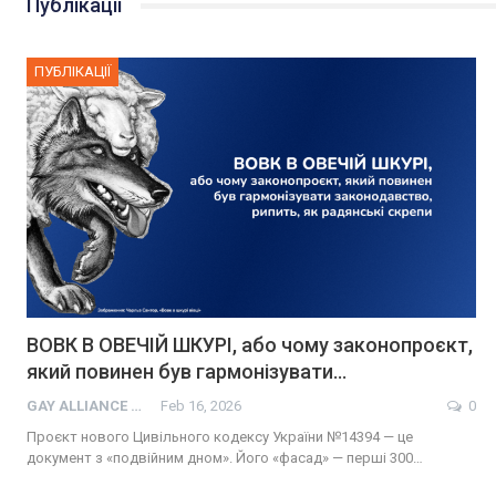
Публікації
ПУБЛІКАЦІЇ
ВОВК В ОВЕЧІЙ ШКУРІ, або чому законопроєкт,
який повинен був гармонізувати…
GAY ALLIANCE UKRAINE
Feb 16, 2026
0
Проєкт нового Цивільного кодексу України №14394 — це
документ з «подвійним дном». Його «фасад» — перші 300…