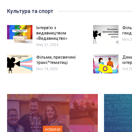
Культура та спорт
Інтерв’ю з
Філь
видавництвом
генд
«Видавництво»
Nov 2
May 31, 2024
Фільми, присвячені
День
транс*тематиці
інте
Nov 14, 2022
Oct 2
НОВИНИ