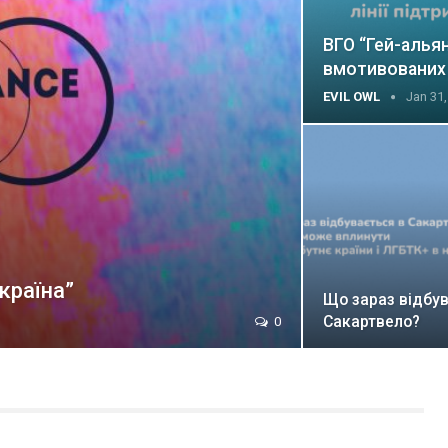
ВГО “Гей-алья
вмотивованих 
EVIL OWL
Jan 31,
країна”
Що зараз відбув
Сакартвело?
0