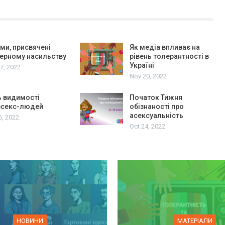
ми, присвячені
Як медіа впливає на
ерному насильству
рівень толерантності в
Україні
7, 2022
Nov 20, 2022
 видимості
Початок Тижня
рсекс-людей
обізнаності про
асексуальність
6, 2022
Oct 24, 2022
НОВИНИ
МАТЕРІАЛИ