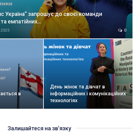
нс Україна” запрошує до своєї команди
та емпатійних…
 2025
0
День жінок та дівчат в
ається в
інформаційних і комунікаційних
технологіях
Залишайтеся на зв'язку