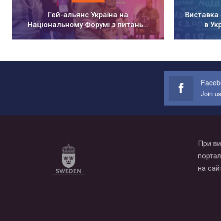
Гей-альянс Україна на
Виставка 
Національному Форумі з питань…
в Ук
Faceb
Join u
При ви
портал
на сай