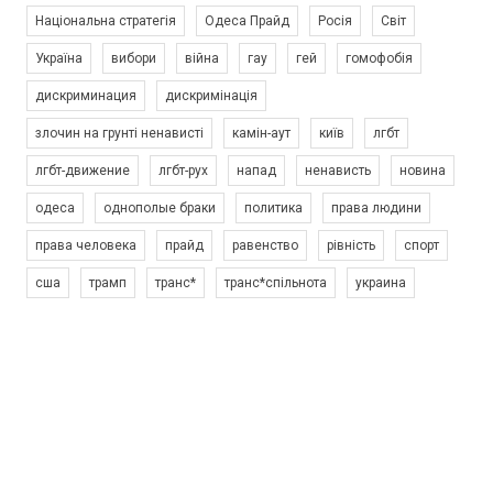
Національна стратегія
Одеса Прайд
Росія
Світ
Україна
вибори
війна
гау
гей
гомофобія
дискриминация
дискримінація
злочин на грунті ненависті
камін-аут
київ
лгбт
лгбт-движение
лгбт-рух
напад
ненависть
новина
одеса
однополые браки
политика
права людини
права человека
прайд
равенство
рівність
спорт
сша
трамп
транс*
транс*спільнота
украина