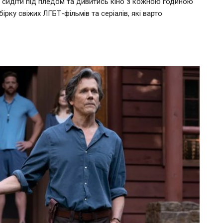
 сидіти під пледом та дивитись кіно з кожною годиною
рку свіжих ЛГБТ-фільмів та серіалів, які варто