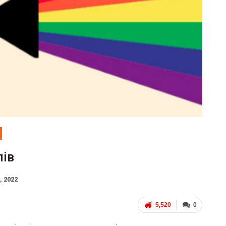
лів
, 2022
5,520
0