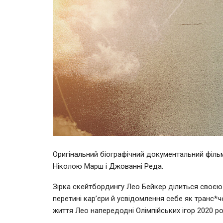
Оригінальний біографічний документальний фільм 
Ніколою Марш і Джованні Реда.
Зірка скейтбордингу Лео Бейкер ділиться своєю 
перетині кар’єри й усвідомлення себе як транс*
життя Лео напередодні Олімпійських ігор 2020 р