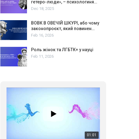
гетеро-люди», – психологиня…
Dec 18, 2025
ВОВК В ОВЕЧІЙ ШКУРІ, або чому
законопроєкт, який повинен…
Feb 16, 2026
01:01
Роль жінок та ЛГБТК+ у науці
17 травня IDAHO. Міжнародний день боротьби з гомофобією трансфобією і біфобія.
Feb 11, 2026
5/17/2020
В цьому році, пандемія та COVІD-19 не дали нам
можливості провести вуличні акції. Наше відео-
звернення про те, що навіть коли ми у різних
423 Просмотров
•
37 Нравится
•
1 Комментариев
містах та не можемо зустрінеться, ми разом. Ми
закликаємо всіх хто поділяє цінності рівності та
солідарності, приєднатися до нас. Регіональні
підрозділи ГАУ є в 16 областях України.
Разом наш голос лунає гучніше!