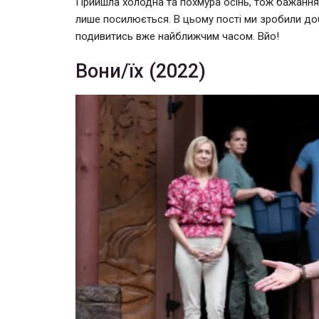
Прийшла холодна та похмура осінь, тож бажання
лише посилюється. В цьому пості ми зробили добі
подивитись вже найближчим часом. Вйо!
Вони/їх (2022)