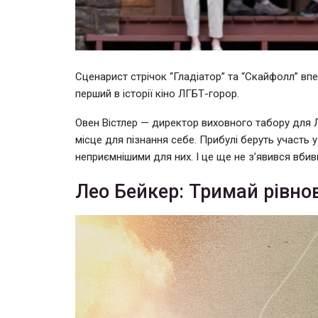
Сценарист стрічок “Гладіатор” та “Скайфолл” впер
перший в історії кіно ЛГБТ-горор.
Овен Вістлер — директор виховного табору для Л
місце для пізнання себе. Прибулі беруть участь 
неприємнішими для них. І це ще не з’явився вби
Лео Бейкер: Тримай рівнов