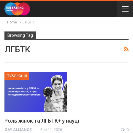
Home
ЛГБТК
Browsing Tag
ЛГБТК
ПУБЛІКАЦІЇ
Роль жінок та ЛГБТК+ у науці
GAY ALLIANCE UKRAINE
Feb 11, 2026
0