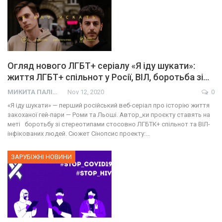
Огляд нового ЛГБТ+ серіалу «Я іду шукати»:
життя ЛГБТ+ спільнот у Росії, ВІЛ, боротьба зі…
МИКИТА ПАЛІЙ
Nov 12, 2020
0
«Я іду шукати» — перший російський веб-серіал про історію життя
закоханої гей-пари — Роми та Льоші. Автор_ки проєкту ставять на
меті боротьбу зі стереотипами стосовно ЛГБТК+ спільнот та ВІЛ-
інфікованих людей. Сюжет Сінопсис проекту:…
ЗАРУБІЖНІ НОВИНИ