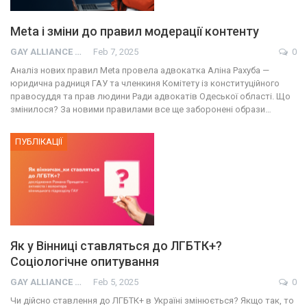
Meta і зміни до правил модерації контенту
GAY ALLIANCE UKRAINE
Feb 7, 2025
0
Аналіз нових правил Meta провела адвокатка Аліна Рахуба —
юридична радниця ГАУ та членкиня Комітету із конституційного
правосуддя та прав людини Ради адвокатів Одеської області. Що
змінилося? За новими правилами все ще заборонені образи…
ПУБЛІКАЦІЇ
Як у Вінниці ставляться до ЛГБТК+?
Соціологічне опитування
GAY ALLIANCE UKRAINE
Feb 5, 2025
0
Чи дійсно ставлення до ЛГБТК+ в Україні змінюється? Якщо так, то