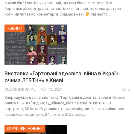
в який бік? Настільки хороший, що нам більше не потрібно
боротися за свої права, чи настільки поганий, як може здатися,
коли ми читаємо коментарі в соцмережах?
Ми часто…
НОВИНИ
Виставка «Гартовані вдосвіта: війна в Україні
очима ЛГБТК+» в Києві
OLEKSANDRA PRESS
Apr 13, 2024
0
Запрошуємо вас на виставку “Гартовані вдосвіта: війна в Україні
очима ЛГБТК+” від @gay_alliance_ukraine вже 18 квітня! 30
портретів, 30 історій українок та українців, життя яких змінилося
назавжди на світанку 24 лютого 2022 року.…
ЗАРУБІЖНІ НОВИНИ