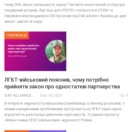
Чому 30% жінок залишають науку? Читайте аналітичний огляд про
гендерний розрив, бар'єри для ЛГБТК+ спільноти в STEM та
переваги впровадження DEI програм від Гей-альянс Україна до дня
жінок і дівчат в науці.
ПУБЛІКАЦІЇ
ЛГБТ-військовий пояснив, чому потрібно
прийняти закон про одностатеві партнерства
GAY ALLIANCE UKRAINE
Dec 18, 2025
0
В інтерв’ю журналісту військовослужбовець із Вінниці розповів, з
якими юридичними проблемами зустрічаються ЛГБТ-пари через
відсутність реєстрації цивільних партнерств. У рамках проєкту
«Війна очима ЛГБТ-військових» журналіст Роман…