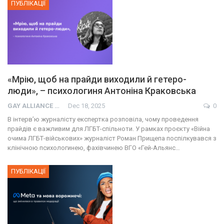
ПУБЛІКАЦІЇ
«Мрію, щоб на прайди виходили й гетеро-
люди», – психологиня Антоніна Краковська
GAY ALLIANCE UKRAINE
Dec 18, 2025
0
В інтерв’ю журналісту експертка розповіла, чому проведення
прайдів є важливим для ЛГБТ-спільноти. У рамках проєкту «Війна
очима ЛГБТ-військових» журналіст Роман Прищепа поспілкувався з
клінічною психологинею, фахівчинею ВГО «Гей-Альянс…
ПУБЛІКАЦІЇ