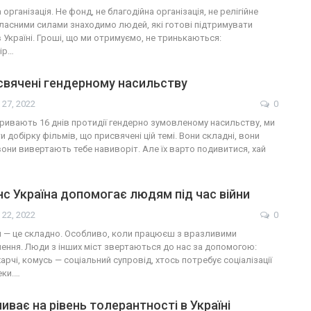
організація. Не фонд, не благодійна організація, не релігійне
власними силами знаходимо людей, які готові підтримувати
 Україні. Гроші, що ми отримуємо, не тринькаються:
ір…
свячені гендерному насильству
 27, 2022
0
тривають 16 днів протидії гендерно зумовленому насильству, ми
 добірку фільмів, що присвячені цій темі. Вони складні, вони
вони вивертають тебе навиворіт. Але їх варто подивитися, хай
нс Україна допомогає людям під час війни
 22, 2022
0
 — це складно. Особливо, коли працюєш з вразливими
ення. Люди з інших міст звертаються до нас за допомогою:
харчі, комусь — соціальний супровід, хтось потребує соціалізації
еки.…
иває на рівень толерантності в Україні