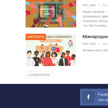
EVIL OWL
Nov
Медіа загалом — 
громадської дум
соціально значу
тих тем та явищ,
Міжнародни
МАТЕРІАЛИ
EVIL OWL
Nov
Вітаємо всіх з 
OLDER POSTS
Faceb
Join u