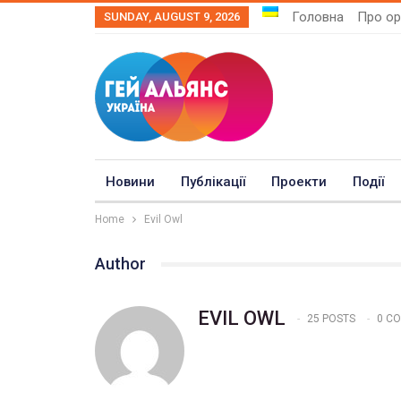
Головна
Про ор
SUNDAY, AUGUST 9, 2026
Новини
Публікації
Проекти
Події
Home
Evil Owl
Author
EVIL OWL
25 POSTS
0 C