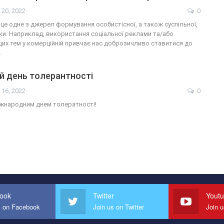
 20, 2022
0
це одне з джерел формування особистісної, а також суспільної,
ки. Наприклад, використання соціальної реклами та/або
щих тем у комерційній привчає нас доброзичливо ставитися до
…
й день толерантності
 16, 2022
0
Міжнародним днем толератності!
ook
Twitter
Yout
s on Facebook
Join us on Twitter
Join 