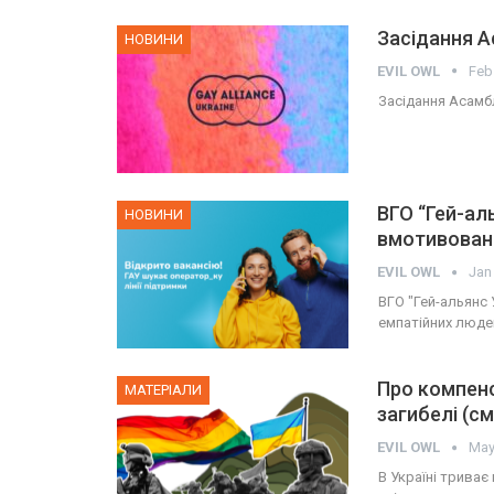
Засідання А
НОВИНИ
EVIL OWL
Feb
Засідання Асамбл
ВГО “Гей-ал
НОВИНИ
вмотивовани
EVIL OWL
Jan
ВГО "Гей-альянс
емпатійних люде
Про компенс
МАТЕРІАЛИ
загибелі (см
EVIL OWL
May
В Україні триває