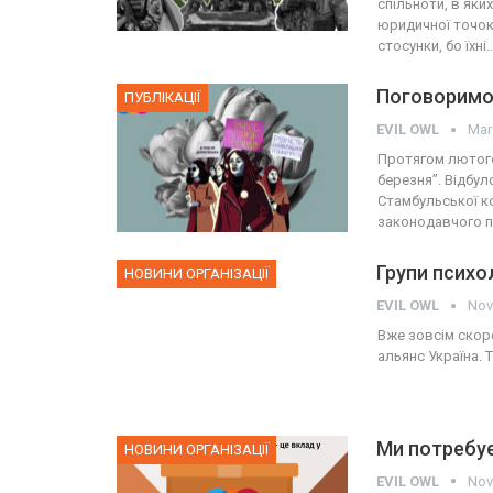
спільноти, в яких 
юридичної точок 
стосунки, бо їхні
Поговоримо 
ПУБЛІКАЦІЇ
EVIL OWL
Mar
Протягом лютого
березня”. Відбул
Стамбульської ко
законодавчого 
Групи психо
НОВИНИ ОРГАНІЗАЦІЇ
EVIL OWL
Nov
Вже зовсім скоро
альянс Україна. 
Ми потребу
НОВИНИ ОРГАНІЗАЦІЇ
EVIL OWL
Nov