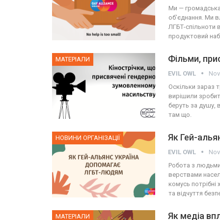
Ми — громадська 
об’єднання. Ми 
ЛГБТ-спільноти в
продуктовий наб
Фільми, при
МАТЕРІАЛИ
EVIL OWL
Nov
Оскільки зараз 
вирішили зробити
беруть за душу, 
там що.
Як Гей-алья
НОВИНИ ОРГАНІЗАЦІЇ
EVIL OWL
Nov
Робота з людьми
верствами насел
комусь потрібні 
та відчуття безп
Як медіа впл
МАТЕРІАЛИ