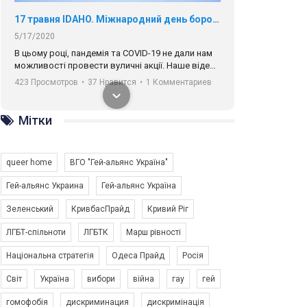
17 травня IDAHO. Міжнародний день боротьби з гомофобією трансфобією і біфобія.
5/17/2020
В цьому році, пандемія та COVІD-19 не дали нам
можливості провести вуличні акції. Наше відео-
звернення про те, що навіть коли ми у різних
423 Просмотров
•
37 Нравится
•
1 Комментариев
містах та не можемо зустрінеться, ми разом. Ми
закликаємо всіх хто поділяє цінності рівності та
солідарності, приєднатися до нас. Регіональні
Мітки
підрозділи ГАУ є в 16 областях України.
Разом наш голос лунає гучніше!
queer home
ВГО "Гей-альянс Україна"
Гей-альянс Украина
Гей-альянс Україна
Зеленський
КривбасПрайд
Кривий Ріг
00:58
ЛГБТ-спільноти
ЛГБТК
Марш рівності
Національна стратегія
Одеса Прайд
Росія
Зупинимо насильство проти ЛГБТ в Україні! Stop violence against LGBT in Ukraine!
6/30/2017
Світ
Україна
вибори
війна
гау
гей
Емоційний та вражаючий промо-ролік на
гомофобія
дискриминация
дискримінація
конкурс PACT, який представляє програму "Гей-