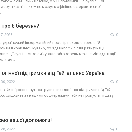
також є сім’ї, яких не існує, сім’ї-невидимки – з суспільної і
зору. тисячі з них — не можуть офіційно оформити свої
…
про 8 березня?
 7, 2023
0
 український інформаційний простір накрило темою “8
ось це вкрай неочікувано, бо здавалось, після ратифікації
нвенції суспільство очікувало обговорень механізмів адаптації
поля до…
логічної підтримки від Гей-альянс Україна
 30, 2022
0
 в Києві розпочнуться групи психологічної підтримки від Гей-
Тож слідкуйте за нашими соцмережами, аби не пропустити дату
ємо вашої допомоги!
 28, 2022
0