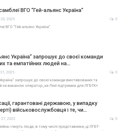
самблеї ВГО “Гей-альянс Україна”
 20, 2025
0
еї ВГО “Гей-альянс Україна”
ьянс Україна” запрошує до своєї команди
х та емпатійних людей на…
 31, 2025
0
 Україна" запрошує до своєї команди вмотивованих та
й на вакансію оператор_ки Лінії підтримки для ЛГБТК+
ації, гарантовані державою, у випадку
ерті) військовослужбовця і те, чи…
 27, 2023
0
 війна і гинуть люди, в тому числі представники_ці ЛГБТ-