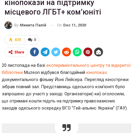
кінопокази на підтримку
місцевого ЛГБТ+ ком’юніті
On
Dec 11, 2020
By
Микита Палій
839
0
Share
20 листопада на базі
експериментального центру та відкритої
бібліотеки
Muzeon
відбувся
благодійний
кінопоказ
документального фільму Йоні Лейсера. Перегляд кінострічки
зібрав повний зал. Представниць одеського ком’юніті було
запрошено до участі у заході. Організатори(-ки) оголосили,
що отримані кошти підуть на підтримку правозахисних
заходів одеського осередку ВГО “Гей-альянс Україна” (ГАУ).