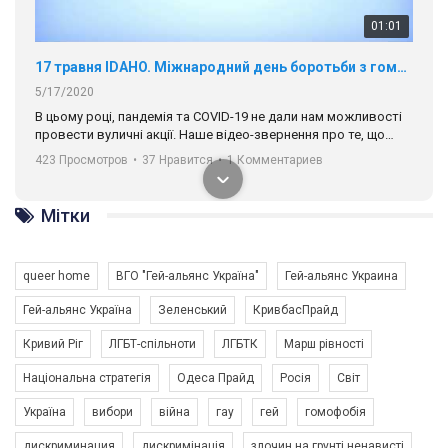
01:01
17 травня IDAHO. Міжнародний день боротьби з гомофобією трансфобією і біфобія.
5/17/2020
В цьому році, пандемія та COVІD-19 не дали нам можливості
провести вуличні акції. Наше відео-звернення про те, що
навіть коли ми у різних містах та не можемо зустрінеться, ми
423 Просмотров
•
37 Нравится
•
1 Комментариев
разом. Ми закликаємо всіх хто поділяє цінності рівності та
солідарності, приєднатися до нас. Регіональні підрозділи
ГАУ є в 16 областях України.
Мітки
Разом наш голос лунає гучніше!
queer home
ВГО "Гей-альянс Україна"
Гей-альянс Украина
Гей-альянс Україна
Зеленський
КривбасПрайд
Кривий Ріг
ЛГБТ-спільноти
ЛГБТК
Марш рівності
Національна стратегія
Одеса Прайд
Росія
Світ
Україна
вибори
війна
гау
гей
гомофобія
00:58
дискриминация
дискримінація
злочин на грунті ненависті