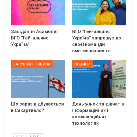
Засідання Асамблеї
ВГО “Гей-альянс
ВГО “Гей-альянс
Україна” запрошує до
Україна”
своєї команди
вмотивованих та…
ЗАРУБІЖНІ НОВИНИ
НОВИНИ
Що зараз відбувається
День жінок та дівчат в
в Сакартвело?
інформаційних і
комунікаційних
технологіях
PREV
NEXT