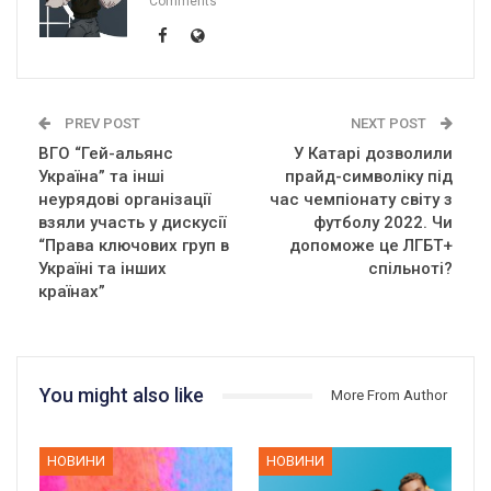
Comments
PREV POST
NEXT POST
ВГО “Гей-альянс
У Катарі дозволили
Україна” та інші
прайд-символіку під
неурядові організації
час чемпіонату світу з
взяли участь у дискусії
футболу 2022. Чи
“Права ключових груп в
допоможе це ЛГБТ+
Україні та інших
спільноті?
країнах”
You might also like
More From Author
НОВИНИ
НОВИНИ