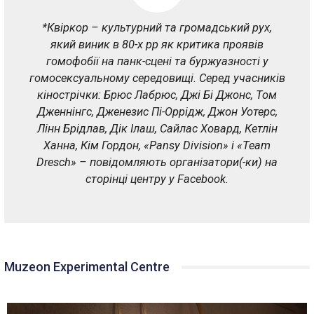
*Квіркор – культурний та громадський рух,
який виник в 80-х рр як критика проявів
гомофобії на панк-сцені та буржуазності у
гомосексуальному середовищі.
Серед учасників
кінострічки: Брюс Лабрюс, Джі Бі Джонс, Том
Дженнінгс, Дженез
и
с Пі-Оррідж, Джон Уотерс,
Лінн Брідлав, Дік Ілаш, Сайлас Ховард, Кетлін
Ханна, Кім Гордон, «Pansy Division» і «Team
Dresch» – повідомляють організатори(-ки) на
сторінці центру у Facebook.
Muzeon Experimental Centre