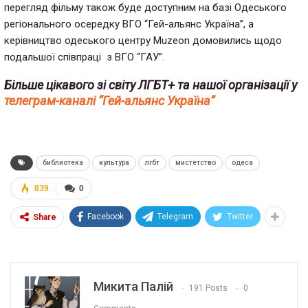
перегляд фільму також буде доступним на базі Одеського
регіонального осередку ВГО “Гей-альянс Україна”, а
керівництво одеського центру Muzeon домовились щодо
подальшої співпраці з ВГО “ГАУ”.
Більше цікавого зі світу ЛГБТ+ та нашої організації у
телеграм-каналі “Гей-альянс Україна”
библиотека
культура
лгбт
мистетство
одеса
839
0
Facebook
Telegram
Twitter
Share
Микита Палій
191 Posts
0