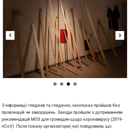
Previous
Next
З інформації глядачів та глядачок, кінопоказ пройшов без
провокацій чи заворушень. Заходи пройшли з дотриманням
рекомендацій МОЗ для громадян щодо коронавірусу (2019-
nCoV). Після показу організатори(-ки) повідомили, що