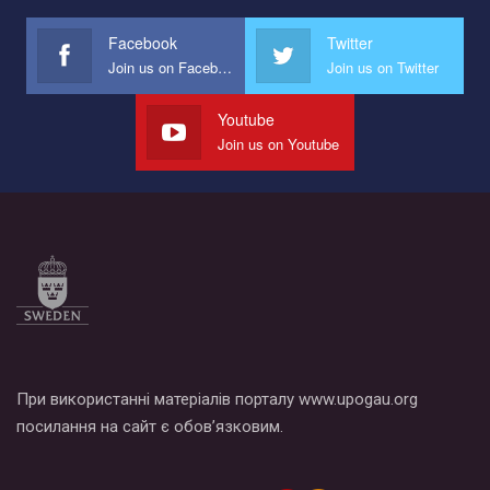
международной организации PACT на лучший ролик,
представляющий программу развития организации.
Facebook
Twitter
Join us on Facebook
Join us on Twitter
Мы просим вас поддержать нас и помочь нам реализовать
наш план по борьбе с насилием и дискриминацией на почве
СОГИ в Украине.
Youtube
Join us on Youtube
Все, что вам нужно сделать - это зайти на наш канал YouTube
по этой ссылке и поставить лайк под видео.
При використанні матеріалів порталу www.upogau.org
посилання на сайт є обов’язковим.