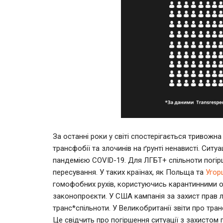
За останні роки у світі спостерігається тривожн
трансфобії та злочинів на ґрунті ненависті. Сит
пандемією COVID-19. Для ЛГБТ+ спільноти погірш
пересування. У таких країнах, як Польща та
Угор
гомофобних рухів, користуючись карантинними 
законопроєкти. У США кампанія за захист прав
транс*спільноти. У Великобританії звіти про тра
Це свідчить про погіршення ситуації з захистом п