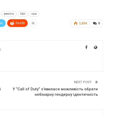
рівність
Світ
сша
ter
ReddIt
1,054
0
0
NEXT POST
і
У “Call of Duty” з’явилася можливість обрати
небінарну гендерну ідентичність