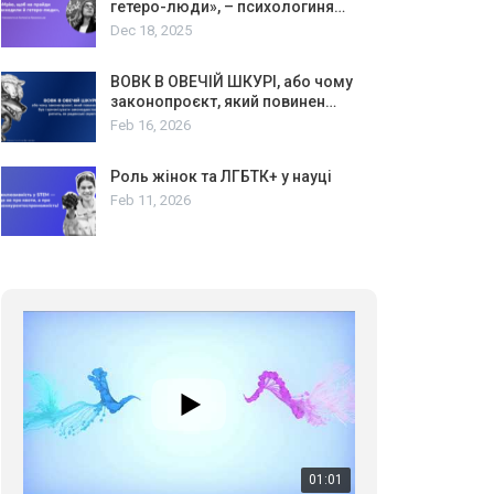
гетеро-люди», – психологиня…
Dec 18, 2025
ВОВК В ОВЕЧІЙ ШКУРІ, або чому
законопроєкт, який повинен…
Feb 16, 2026
01:01
Роль жінок та ЛГБТК+ у науці
Feb 11, 2026
17 травня IDAHO. Міжнародний день боротьби з гомофобією трансфобією і біфобія.
5/17/2020
В цьому році, пандемія та COVІD-19 не дали нам
можливості провести вуличні акції. Наше відео-
звернення про те, що навіть коли ми у різних
423 Просмотров
•
37 Нравится
•
1 Комментариев
містах та не можемо зустрінеться, ми разом. Ми
закликаємо всіх хто поділяє цінності рівності та
солідарності, приєднатися до нас. Регіональні
підрозділи ГАУ є в 16 областях України.
Разом наш голос лунає гучніше!