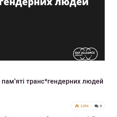
 пам’яті транс*гендерних людей
1,054
0