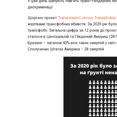
У цей день шанують пам’ять транс*гендерних люд
дискримінації.
Щорічно проєкт
Transrespect versus Transphobia
жертвами трансфобних вбивств. За 2020 рік було
трансфобії. Загальна цифра за 12 років дії проє
сталося в Центральній та Південній Америці (287)
Бразилії – загалом 43% всіх таких смертей у світ
Сполучених Штатах Америки – 28 смертей.