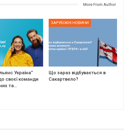
More From Author
ЗАРУБІЖНІ НОВИНИ
льянс Україна”
Що зараз відбувається в
до своєї команди
Сакартвело?
них та…