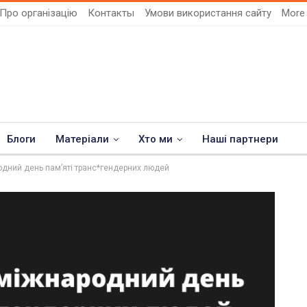
Про організацію
Контакты
Умови використання сайту
Mor
Блоги
Матеріали
Хто ми
Наші партнери
одний день пам’яті транс*гендерних людей