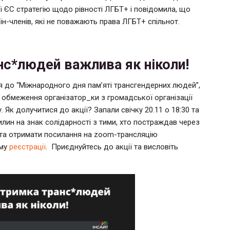
ії ЄС стратегію щодо рівності ЛГБТ+ і повідомила, що
їн-членів, які не поважають права ЛГБТ+ спільнот.
нс*людей важлива як ніколи!
я до “Міжнародного дня пам’яті трансгендерних людей”,
і обмеження організатор_ки з громадської організації
. Як долучитися до акції? Запали свічку 20.11 о 18:30 та
вилин на знак солідарності з тими, хто постраждав через
 та отримати посилання на zoom-трансляцію
рму
реєстрації
. Приєднуйтесь до акції та висловіть