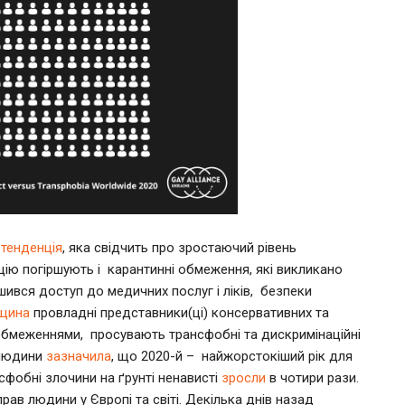
а
тенденція
, яка свідчить про зростаючий рівень
уацію погіршують і карантинні обмеження, які викликано
ився доступ до медичних послуг і ліків, безпеки
щина
провладні представники(ці) консервативних та
обмеженнями, просувають трансфобні та дискримінаційні
 людини
зазначила
, що 2020-й – найжорстокіший рік для
нсфобні злочини на ґрунті ненависті
зросли
в чотири рази.
рав людини у Європі та світі. Декілька днів назад