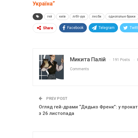
Україна”
гей
київ
лгбт-рух
лесби
однополые браки
Facebook
Telegram
Twit
Share
Микита Палій
191 Posts
Comments
PREV POST
Огляд гей-драми “Дядько Френк”: у прокат
з 26 листопада