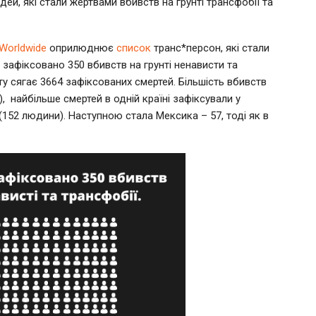
ей, які стали жертвами вбивств на грунті трансфобії та
 Worldwide
оприлюднює
список
транс*персон, які стали
 зафіксовано 350 вбивств на грунті ненависти та
кту сягає 3664 зафіксованих смертей. Більшість вбивств
, найбільше смертей в одній країні зафіксували у
і (152 людини). Наступною стала Мексика – 57, тоді як в