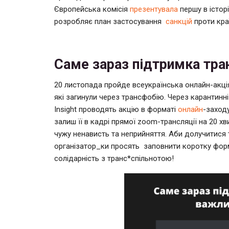
Європейська комісія
презентувала
першу в істор
розробляє план застосування
санкцій
проти кра
Саме зараз підтримка тра
20 листопада пройде всеукраїнська онлайн-акці
які загинули через трансфобію. Через карантинн
Insight проводять акцію в форматі
онлайн
-заходу
залиш її в кадрі прямої zoom-трансляції на 20 х
чужу ненависть та неприйняття. Аби долучитися
організатор_ки просять заповнити коротку фо
солідарність з транс*спільнотою!