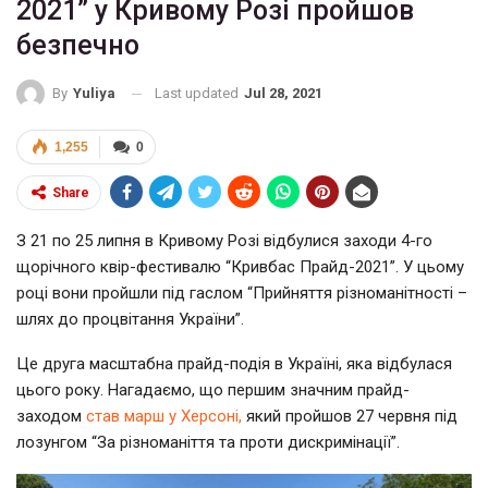
2021” у Кривому Розі пройшов
безпечно
Last updated
Jul 28, 2021
By
Yuliya
1,255
0
Share
З 21 по 25 липня в Кривому Розі відбулися заходи 4-го
щорічного квір-фестивалю “Кривбас Прайд-2021”. У цьому
році вони пройшли під гаслом “Прийняття різноманітності –
шлях до процвітання України”.
Це друга масштабна прайд-подія в Україні, яка відбулася
цього року. Нагадаємо, що першим значним прайд-
заходом
став марш у Херсоні,
який пройшов 27 червня під
лозунгом “За різноманіття та проти дискримінації”.