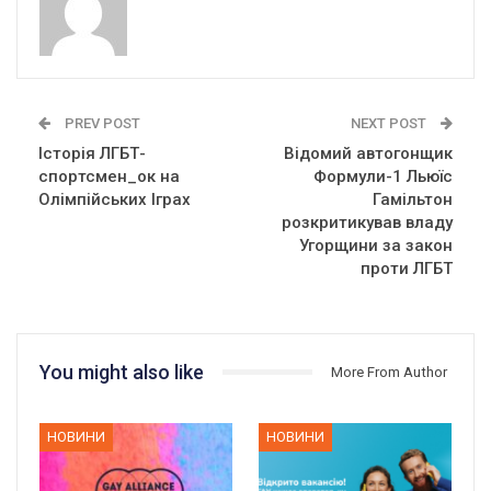
PREV POST
NEXT POST
Історія ЛГБТ-
Відомий автогонщик
спортсмен_ок на
Формули-1 Льюїс
Олімпійських Іграх
Гамільтон
розкритикував владу
Угорщини за закон
проти ЛГБТ
You might also like
More From Author
НОВИНИ
НОВИНИ