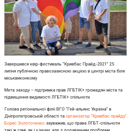
Завершився квір-фестиваль “Кривбас Прайд-2021” 25
липня
публічною правозахисною акцією в центрі міста біля
міськвиконкому.
Мета заходу – підтримка прав ЛГБТІК+ громадян міста та
підвищення видимості ЛГБТІК+ спільноти.
Голова регіональної філії ВГО “Гей-альянс Україна” в
Дніпропетровській області та
організатор “Кривбас прайду”
Борис Золоточенко
зауважив, що права ЛГБТ-спільноти
такі ж самі, як і у інших, але з додаванням проблеми