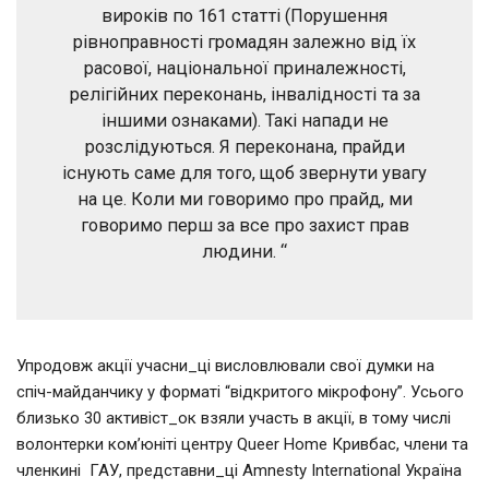
вироків по 161 статті (Порушення
рівноправності громадян залежно від їх
расової, національної приналежності,
релігійних переконань, інвалідності та за
іншими ознаками). Такі напади не
розслідуються. Я переконана, прайди
існують саме для того, щоб звернути увагу
на це. Коли ми говоримо про прайд, ми
говоримо перш за все про захист прав
людини. “
Упродовж акції учасни_ці висловлювали свої думки на
спіч-майданчику у форматі “відкритого мікрофону”. Усього
близько 30 активіст_ок взяли участь в акції, в тому числі
волонтерки ком’юніті центру Queer Home Кривбас, члени та
членкині ГАУ, представни_ці Amnesty International Україна