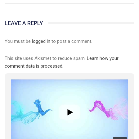
LEAVE A REPLY
You must be
logged in
to post a comment.
This site uses Akismet to reduce spam.
Learn how your
comment data is processed.
01:01
17 травня IDAHO. Міжнародний день боротьби з гомофобією трансфобією і біфобія.
5/17/2020
В цьому році, пандемія та COVІD-19 не дали нам можливості
провести вуличні акції. Наше відео-звернення про те, що
навіть коли ми у різних містах та не можемо зустрінеться, ми
423 Просмотров
•
37 Нравится
•
1 Комментариев
разом. Ми закликаємо всіх хто поділяє цінності рівності та
солідарності, приєднатися до нас. Регіональні підрозділи
ГАУ є в 16 областях України.
Разом наш голос лунає гучніше!