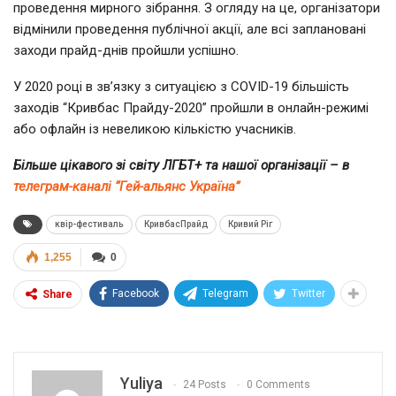
проведення мирного зібрання. З огляду на це, організатори
відмінили проведення публічної акції, але всі заплановані
заходи прайд-днів пройшли успішно.
У 2020 році в зв’язку з ситуацією з COVID-19 більшість
заходів “Кривбас Прайду-2020” пройшли в онлайн-режимі
або офлайн із невеликою кількістю учасників.
Більше цікавого зі світу ЛГБТ+ та нашої організації – в
телеграм-каналі “Гей-альянс Україна”
квір-фестиваль
КривбасПрайд
Кривий Ріг
1,255
0
Facebook
Telegram
Twitter
Share
Yuliya
24 Posts
0 Comments