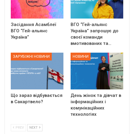
Засідання Асамблеї
ВГО “Гей-альянс
ВГО “Гей-альянс
Україна” запрошує до
Україна”
своєї команди
вмотивованих та…
ЗАРУБІЖНІ НОВИНИ
НОВИНИ
Що зараз відбувається
День жінок та дівчат в
в Сакартвело?
інформаційних і
комунікаційних
технологіях
PREV
NEXT