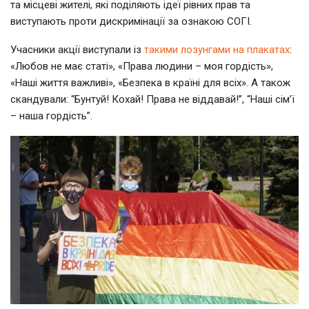
та місцеві жителі, які поділяють ідеї рівних прав та
виступають проти дискримінації за ознакою СОГІ.
Учасники акції виступали із
такими лозунгами на плакатах
:
«Любов не має статі», «Права людини – моя гордість»,
«Наші життя важливі», «Безпека в країні для всіх». А також
скандували: “Бунтуй! Кохай! Права не віддавай!”, “Наші сім’ї
– наша гордість”.