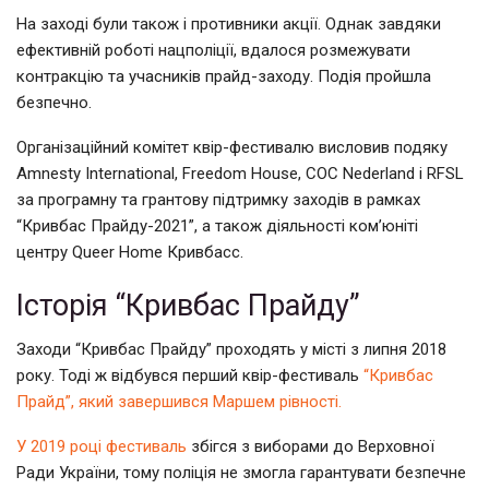
На заході були також і противники акції. Однак завдяки
ефективній роботі нацполіції, вдалося розмежувати
контракцію та учасників прайд-заходу. Подія пройшла
безпечно.
Організаційний комітет квір-фестивалю висловив подяку
Amnesty International, Freedom House, COC
Nederland і RFSL
за програмну та грантову підтримку заходів в рамках
“Кривбас Прайду-2021”, а також діяльності ком’юніті
центру Queer Home Кривбасc.
Історія “Кривбас Прайду”
Заходи “Кривбас Прайду” проходять у місті з липня 2018
року. Тоді ж відбувся перший квір-фестиваль
“Кривбас
Прайд”, який завершився Маршем рівності.
У 2019 році фестиваль
збігся з виборами до Верховної
Ради України, тому поліція не змогла гарантувати безпечне