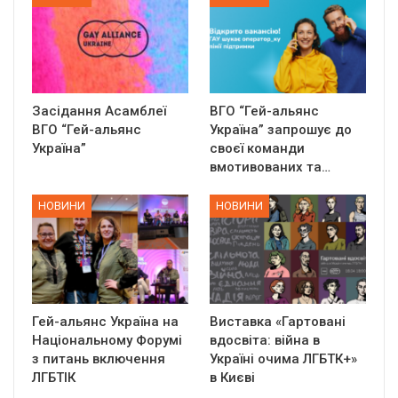
Засідання Асамблеї
ВГО “Гей-альянс
ВГО “Гей-альянс
Україна” запрошує до
Україна”
своєї команди
вмотивованих та…
НОВИНИ
НОВИНИ
Гей-альянс Україна на
Виставка «Гартовані
Національному Форумі
вдосвіта: війна в
з питань включення
Україні очима ЛГБТК+»
ЛГБТІК
в Києві