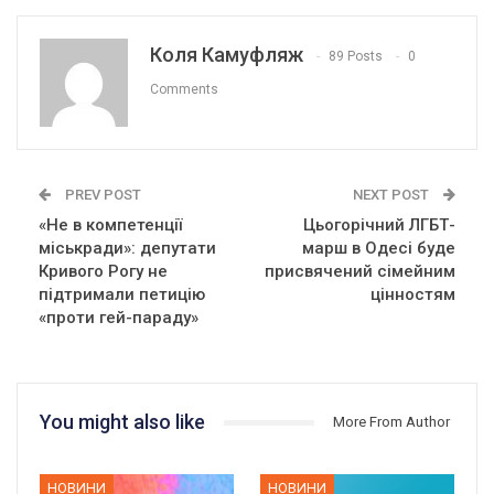
Коля Камуфляж
89 Posts
0
Comments
PREV POST
NEXT POST
«Не в компетенції
Цьогорічний ЛГБТ-
міськради»: депутати
марш в Одесі буде
Кривого Рогу не
присвячений сімейним
підтримали петицію
цінностям
«проти гей-параду»
You might also like
More From Author
НОВИНИ
НОВИНИ