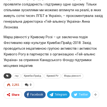
проявляти солідарність і підтримку одне одному. Тільки
спільними зусиллями ми можемо вплинути на реалії, в яких
живуть сотні тисяч ЛГБТ в Україні», – прокоментувала захід
генеральна директорка «Гей-альянсу Україна» Анна
Леонова.
Марш рівності у Кривому Розі – це заключна подія
Фестивалю квір-культури КривбасПрайд-2018. Захід
проводиться ініціативною групою активістів і активісток
Кривого Рогу в партнерстві з організацією «Гей-альянс
Україна» за сприяння Канадського Фонду підтримки
місцевих ініціатив.
гау
КривбасПрайд
Кривий Ріг
Марш рівності
2,261
0
Facebook
Telegram
Twitter
Share