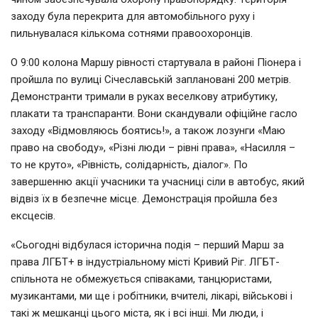
заходу була перекрита для автомобільного руху і
пильнувалася кількома сотнями правоохоронців.
О 9:00 колона Маршу рівності стартувала в районі Піонера і
пройшла по вулиці Січеславській заплановані 200 метрів.
Демонстранти тримали в руках веселкову атрибутику,
плакати та транспаранти. Вони скандували офіційне гасло
заходу «Відмовляюсь боятись!», а також лозунги «Маю
право на свободу», «Різні люди – рівні права», «Насилля –
то не круто», «Рівність, солідарність, діалог». По
завершенню акції учасники та учасниці сіли в автобус, який
відвіз їх в безпечне місце. Демонстрація пройшла без
ексцесів.
«Сьогодні відбулася історична подія – перший Марш за
права ЛГБТ+ в індустріальному місті Кривий Ріг. ЛГБТ-
спільнота не обмежується співаками, танцюристами,
музикантами, ми ще і робітники, вчителі, лікарі, військові і
такі ж мешканці цього міста, як і всі інші. Ми люди, і