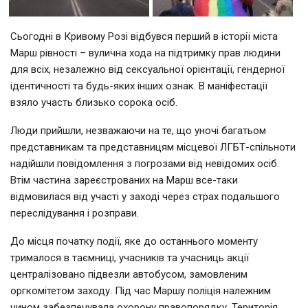
Сьогодні в Кривому Розі відбувся перший в історії міста
Марш рівності – вулична хода на підтримку прав людини
для всіх, незалежно від сексуальної орієнтації, гендерної
ідентичності та будь-яких інших ознак. В маніфестації
взяло участь близько сорока осіб.
Люди прийшли, незважаючи на те, що уночі багатьом
представникам та представницям місцевої ЛГБТ-спільноти
надійшли повідомлення з погрозами від невідомих осіб.
Втім частина зареєстрованих на Марш все-таки
відмовилася від участі у заході через страх подальшого
переслідування і розправи.
До місця початку події, яке до останнього моменту
трималося в таємниці, учасників та учасниць акції
централізовано підвезли автобусом, замовленим
оргкомітетом заходу. Під час Маршу поліція належним
чином забезпечувала охорону правопорядку. Територія