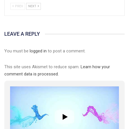
PREV
NEXT
LEAVE A REPLY
You must be
logged in
to post a comment.
This site uses Akismet to reduce spam.
Learn how your
01:01
comment data is processed.
17 травня IDAHO. Міжнародний день боротьби з гомофобією трансфобією і біфобія.
5/17/2020
В цьому році, пандемія та COVІD-19 не дали нам можливості
провести вуличні акції. Наше відео-звернення про те, що
навіть коли ми у різних містах та не можемо зустрінеться, ми
423 Просмотров
•
37 Нравится
•
1 Комментариев
разом. Ми закликаємо всіх хто поділяє цінності рівності та
солідарності, приєднатися до нас. Регіональні підрозділи
ГАУ є в 16 областях України.
Разом наш голос лунає гучніше!