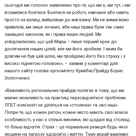
сьогодні ми голосно заявляємо про те, що ми є, ми тут, і ми
втомилися боятися. Боятися на роботі, навчанні або навіть
просто на вулиці, вийшовши до магазину. Ми не вимагаємо
привілеїв, ми лише хочемо, аби наші права були так само
захищені законом, як і права інших людей. Ми
усвідомлюємо, що цей Марш – лише перший крок до
досягнення наших цілей, але ми його зробили. І яким би
довгим не був цей шлях, ми пройдемо його без страху і з
високо піднятою головою», – заявив у коментарі для
нашого сайту голова оргкомітету КривбасПрайду Борис
Золотченко.
«Важливість регіональних прайдів полягає в тому, що ми
маємо можливість на практиці пересвідчитися: проблеми
ЛГБТ-ком’юніті не діляться на «столичні» та «всі інші».
Попри те, що кожен регіон, кожне місто мають свої власні
особливості, у нас є спільні виклики, які щодалі від столиці,
то більш відчутні. Страх – це нормальна реакція будь-якої
людини на загрозу здоров’ю і життю. Тому вкрай важливо