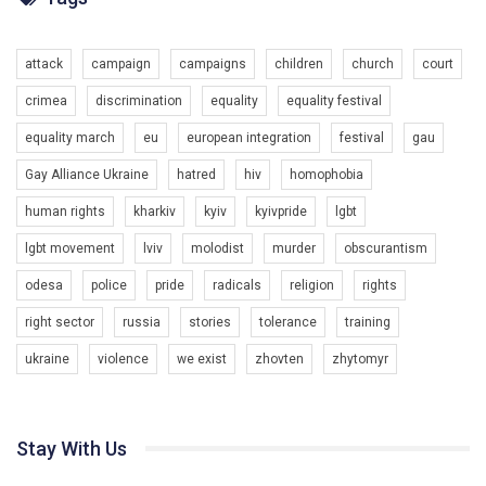
Разом наш голос лунає гучніше!
attack
campaign
campaigns
children
church
court
crimea
discrimination
equality
equality festival
equality march
eu
european integration
festival
gau
Gay Alliance Ukraine
hatred
hiv
homophobia
human rights
kharkiv
kyiv
kyivpride
lgbt
00:58
lgbt movement
lviv
molodist
murder
obscurantism
Зупинимо насильство проти ЛГБТ в Україні! Stop violence against LGBT in Ukraine!
odesa
police
pride
radicals
religion
rights
6/30/2017
Емоційний та вражаючий промо-ролік на конкурс PACT, який
right sector
russia
stories
tolerance
training
представляє програму "Гей-альянс Україна" з протидії
насильству проти ЛГБТ в Україні.
ukraine
violence
we exist
zhovten
zhytomyr
1.9K Просмотров
•
226 Нравится
•
5 Комментариев
Ми просимо вашої підтримки, щоб реалізувати нашу
програму з боротьби з насильством проти ЛГБТ в Україні.
Stay With Us
Якщо ти хочеш підтримати нас - просто натисни "лайк" під
відео.