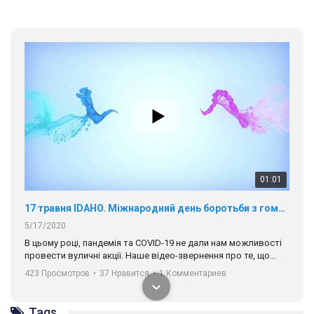
01:01
17 травня IDAHO. Міжнародний день боротьби з гомофобією трансфобією і біфобія.
5/17/2020
В цьому році, пандемія та COVІD-19 не дали нам можливості
провести вуличні акції. Наше відео-звернення про те, що
навіть коли ми у різних містах та не можемо зустрінеться, ми
423 Просмотров
•
37 Нравится
•
1 Комментариев
разом. Ми закликаємо всіх хто поділяє цінності рівності та
солідарності, приєднатися до нас. Регіональні підрозділи
ГАУ є в 16 областях України.
Tags