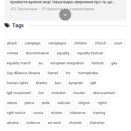
провести вуличні акції. Наше відео-звернення про те, що
навіть коли ми у різних містах та не можемо зустрінеться, ми
423 Просмотров
•
37 Нравится
•
1 Комментариев
разом. Ми закликаємо всіх хто поділяє цінності рівності та
солідарності, приєднатися до нас. Регіональні підрозділи
ГАУ є в 16 областях України.
Tags
Разом наш голос лунає гучніше!
attack
campaign
campaigns
children
church
court
crimea
discrimination
equality
equality festival
equality march
eu
european integration
festival
gau
Gay Alliance Ukraine
hatred
hiv
homophobia
human rights
kharkiv
kyiv
kyivpride
lgbt
00:58
lgbt movement
lviv
molodist
murder
obscurantism
Зупинимо насильство проти ЛГБТ в Україні! Stop violence against LGBT in Ukraine!
odesa
police
pride
radicals
religion
rights
6/30/2017
Емоційний та вражаючий промо-ролік на конкурс PACT, який
right sector
russia
stories
tolerance
training
представляє програму "Гей-альянс Україна" з протидії
насильству проти ЛГБТ в Україні.
ukraine
violence
we exist
zhovten
zhytomyr
1.9K Просмотров
•
226 Нравится
•
5 Комментариев