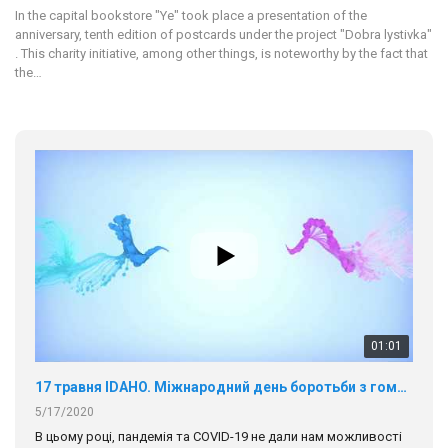
In the capital bookstore "Ye" took place a presentation of the
anniversary, tenth edition of postcards under the project "Dobra lystivka"
. This charity initiative, among other things, is noteworthy by the fact that
the…
01:01
17 травня IDAHO. Міжнародний день боротьби з гомофобією трансфобією і біфобія.
5/17/2020
В цьому році, пандемія та COVІD-19 не дали нам можливості