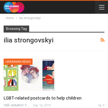
Home
ilia strongovskyi
Browsing Tag
ilia strongovskyi
UKRAINIAN NEWS
LGBT-related postcards to help children
ГЕЙ-АЛЬЯНС УКРАИНА
Sep 16, 2015
0