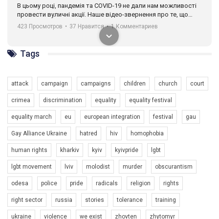
В цьому році, пандемія та COVІD-19 не дали нам можливості
провести вуличні акції. Наше відео-звернення про те, що
навіть коли ми у різних містах та не можемо зустрінеться, ми
423 Просмотров
•
37 Нравится
•
1 Комментариев
разом. Ми закликаємо всіх хто поділяє цінності рівності та
солідарності, приєднатися до нас. Регіональні підрозділи
ГАУ є в 16 областях України.
Tags
Разом наш голос лунає гучніше!
attack
campaign
campaigns
children
church
court
crimea
discrimination
equality
equality festival
equality march
eu
european integration
festival
gau
Gay Alliance Ukraine
hatred
hiv
homophobia
human rights
kharkiv
kyiv
kyivpride
lgbt
00:58
lgbt movement
lviv
molodist
murder
obscurantism
Зупинимо насильство проти ЛГБТ в Україні! Stop violence against LGBT in Ukraine!
odesa
police
pride
radicals
religion
rights
6/30/2017
Емоційний та вражаючий промо-ролік на конкурс PACT, який
right sector
russia
stories
tolerance
training
представляє програму "Гей-альянс Україна" з протидії
насильству проти ЛГБТ в Україні.
ukraine
violence
we exist
zhovten
zhytomyr
1.9K Просмотров
•
226 Нравится
•
5 Комментариев