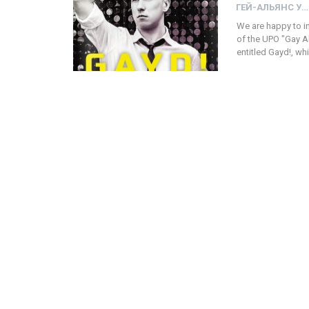
ГЕЙ-АЛЬЯНС УКРАИНА
We are happy to in
of the UPO "Gay Al
entitled Gayd!, wh