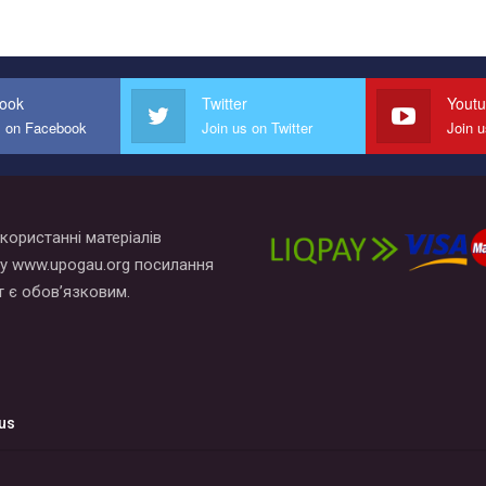
ook
Twitter
Yout
s on Facebook
Join us on Twitter
Join 
користанні матеріалів
у www.upogau.org посилання
т є обов’язковим.
us