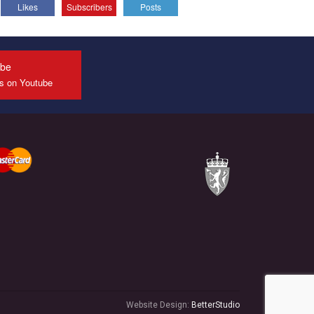
Likes
Subscribers
Posts
All you have to do is to press "Like" below the
video.
Эмоционально сильный ролик от команды "Гей-
альянс Украина", который принимает участие в
ube
конкурсе международной организации PACT на
us on Youtube
лучший ролик, представляющий программу
развития организации.
Мы просим вас поддержать нас и помочь нам
реализовать наш план по борьбе с насилием и
дискриминацией на почве СОГИ в Украине.
Все, что вам нужно сделать - это зайти на наш
канал YouTube по этой ссылке и поставить лайк
под видео.
Website Design:
BetterStudio