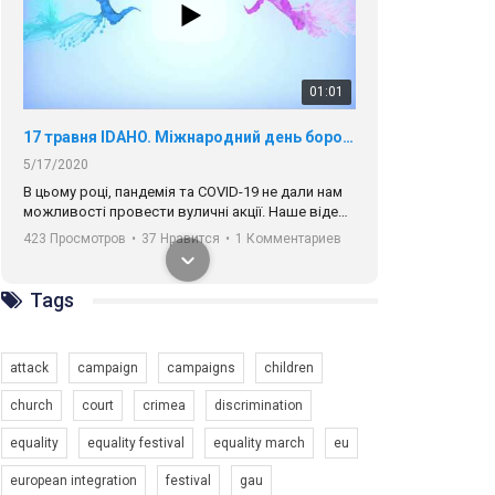
01:01
17 травня IDAHO. Міжнародний день боротьби з гомофобією трансфобією і біфобія.
5/17/2020
В цьому році, пандемія та COVІD-19 не дали нам
можливості провести вуличні акції. Наше відео-
звернення про те, що навіть коли ми у різних
423 Просмотров
•
37 Нравится
•
1 Комментариев
містах та не можемо зустрінеться, ми разом. Ми
закликаємо всіх хто поділяє цінності рівності та
солідарності, приєднатися до нас. Регіональні
Tags
підрозділи ГАУ є в 16 областях України.
Разом наш голос лунає гучніше!
attack
campaign
campaigns
children
church
court
crimea
discrimination
equality
equality festival
equality march
eu
00:58
european integration
festival
gau