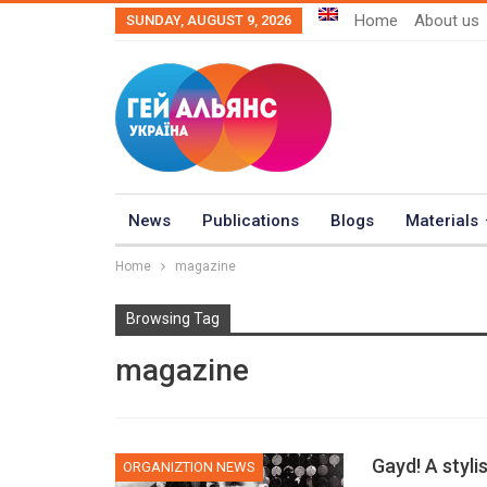
Home
About us
SUNDAY, AUGUST 9, 2026
News
Publications
Blogs
Materials
Home
magazine
Browsing Tag
magazine
Gayd! A styli
ORGANIZTION NEWS