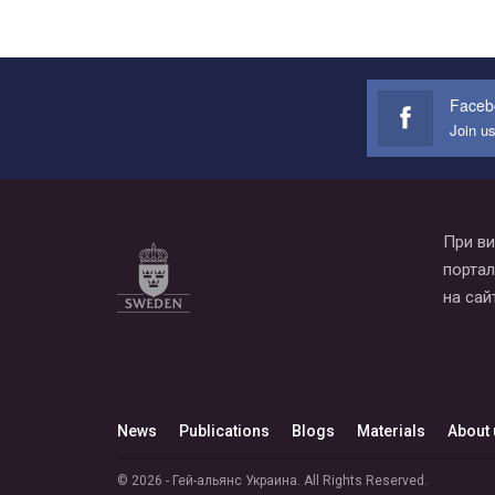
Faceb
Join u
При ви
портал
на сай
News
Publications
Blogs
Materials
About 
© 2026 - Гей-альянс Украина. All Rights Reserved.