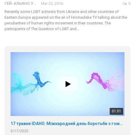
ГЕЙ-АЛЬЯНС УКРАИНА
Mar 22, 2016
0
Recently some LGBT activists from Ukraine and other countries of
Eastern Europe appeared on the air of Hromadske TV talking about the
peculiarities of human rights movement in their countries. The
participants of The Question of LGBT and…
01:01
17 травня IDAHO. Міжнародний день боротьби з гомофобією трансфобією і біфобія.
5/17/2020