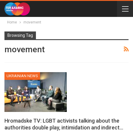
Home
movement
Browsing Tag
movement
UKRAINIAN NEWS
Hromadske TV: LGBT activists talking about the
authorities double play, intimidation and indirect…