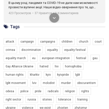
В цьому році, пандемія та COVІD-19 не дали нам можливості
провести вуличні акції. Наше відео-звернення про те, що
навіть коли ми у різних містах та не можемо зустрінеться, ми
423 Просмотров
•
37 Нравится
•
1 Комментариев
разом. Ми закликаємо всіх хто поділяє цінності рівності та
солідарності, приєднатися до нас. Регіональні підрозділи
ГАУ є в 16 областях України.
Tags
Разом наш голос лунає гучніше!
attack
campaign
campaigns
children
church
court
crimea
discrimination
equality
equality festival
equality march
eu
european integration
festival
gau
Gay Alliance Ukraine
hatred
hiv
homophobia
human rights
kharkiv
kyiv
kyivpride
lgbt
00:58
lgbt movement
lviv
molodist
murder
obscurantism
Зупинимо насильство проти ЛГБТ в Україні! Stop violence against LGBT in Ukraine!
odesa
police
pride
radicals
religion
rights
6/30/2017
Емоційний та вражаючий промо-ролік на конкурс PACT, який
right sector
russia
stories
tolerance
training
представляє програму "Гей-альянс Україна" з протидії
насильству проти ЛГБТ в Україні.
ukraine
violence
we exist
zhovten
zhytomyr
1.9K Просмотров
•
226 Нравится
•
5 Комментариев