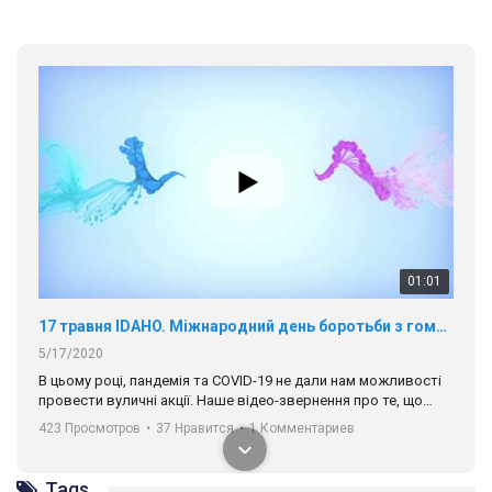
01:01
17 травня IDAHO. Міжнародний день боротьби з гомофобією трансфобією і біфобія.
5/17/2020
В цьому році, пандемія та COVІD-19 не дали нам можливості
провести вуличні акції. Наше відео-звернення про те, що
навіть коли ми у різних містах та не можемо зустрінеться, ми
423 Просмотров
•
37 Нравится
•
1 Комментариев
разом. Ми закликаємо всіх хто поділяє цінності рівності та
солідарності, приєднатися до нас. Регіональні підрозділи
ГАУ є в 16 областях України.
Tags