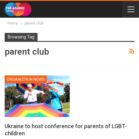
Home
parent club
Browsing Tag
parent club
ORGANIZTION NEWS
Ukraine to host conference for parents of LGBT-
children