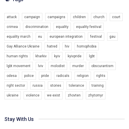
Разом наш голос лунає гучніше!
attack
campaign
campaigns
children
church
court
crimea
discrimination
equality
equality festival
equality march
eu
european integration
festival
gau
Gay Alliance Ukraine
hatred
hiv
homophobia
human rights
kharkiv
kyiv
kyivpride
lgbt
00:58
lgbt movement
lviv
molodist
murder
obscurantism
Зупинимо насильство проти ЛГБТ в Україні! Stop violence against LGBT in Ukraine!
odesa
police
pride
radicals
religion
rights
6/30/2017
Емоційний та вражаючий промо-ролік на конкурс PACT, який
right sector
russia
stories
tolerance
training
представляє програму "Гей-альянс Україна" з протидії
насильству проти ЛГБТ в Україні.
ukraine
violence
we exist
zhovten
zhytomyr
1.9K Просмотров
•
226 Нравится
•
5 Комментариев
Ми просимо вашої підтримки, щоб реалізувати нашу
програму з боротьби з насильством проти ЛГБТ в Україні.
Stay With Us
Якщо ти хочеш підтримати нас - просто натисни "лайк" під
відео.