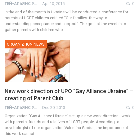
ГЕЙ-АЛЬЯНС УКРАИНА
Apr 10, 2015
0
In the end of the month in Ukraine will be conducted a conference for
parents of LGBT-children entitled "Our families: the way to
understanding, acceptance and support". The goal of the event is to
gather parents with children who…
ORGANIZTION NEWS
New work direction of UPO “Gay Alliance Ukraine” –
creating of Parent Club
ГЕЙ-АЛЬЯНС УКРАИНА
Dec 20, 2013
0
Organization "Gay Alliance Ukraine" set up a new work direction - work
with parents, friends and relatives of LGBT people. According to
psychologist of our organization Valentina Gladun, the importance of
this work cannot…