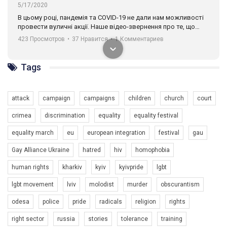
5/17/2020
В цьому році, пандемія та COVІD-19 не дали нам можливості
провести вуличні акції. Наше відео-звернення про те, що
навіть коли ми у різних містах та не можемо зустрінеться, ми
423 Просмотров
•
37 Нравится
•
1 Комментариев
разом. Ми закликаємо всіх хто поділяє цінності рівності та
солідарності, приєднатися до нас. Регіональні підрозділи
ГАУ є в 16 областях України.
Tags
Разом наш голос лунає гучніше!
attack
campaign
campaigns
children
church
court
crimea
discrimination
equality
equality festival
equality march
eu
european integration
festival
gau
Gay Alliance Ukraine
hatred
hiv
homophobia
human rights
kharkiv
kyiv
kyivpride
lgbt
00:58
lgbt movement
lviv
molodist
murder
obscurantism
Зупинимо насильство проти ЛГБТ в Україні! Stop violence against LGBT in Ukraine!
odesa
police
pride
radicals
religion
rights
6/30/2017
Емоційний та вражаючий промо-ролік на конкурс PACT, який
right sector
russia
stories
tolerance
training
представляє програму "Гей-альянс Україна" з протидії