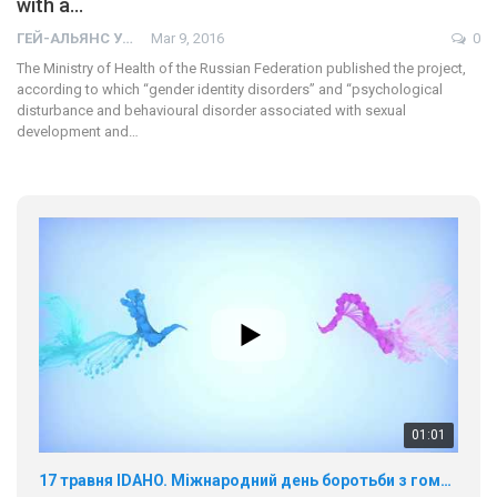
with a…
ГЕЙ-АЛЬЯНС УКРАИНА
Mar 9, 2016
0
The Ministry of Health of the Russian Federation published the project,
according to which “gender identity disorders” and “psychological
disturbance and behavioural disorder associated with sexual
development and…
01:01
17 травня IDAHO. Міжнародний день боротьби з гомофобією трансфобією і біфобія.