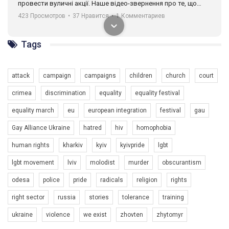
провести вуличні акції. Наше відео-звернення про те, що
навіть коли ми у різних містах та не можемо зустрінеться, ми
423 Просмотров
•
37 Нравится
•
1 Комментариев
разом. Ми закликаємо всіх хто поділяє цінності рівності та
солідарності, приєднатися до нас. Регіональні підрозділи
ГАУ є в 16 областях України.
Tags
Разом наш голос лунає гучніше!
attack
campaign
campaigns
children
church
court
crimea
discrimination
equality
equality festival
equality march
eu
european integration
festival
gau
Gay Alliance Ukraine
hatred
hiv
homophobia
human rights
kharkiv
kyiv
kyivpride
lgbt
00:58
lgbt movement
lviv
molodist
murder
obscurantism
Зупинимо насильство проти ЛГБТ в Україні! Stop violence against LGBT in Ukraine!
odesa
police
pride
radicals
religion
rights
6/30/2017
Емоційний та вражаючий промо-ролік на конкурс PACT, який
right sector
russia
stories
tolerance
training
представляє програму "Гей-альянс Україна" з протидії
насильству проти ЛГБТ в Україні.
ukraine
violence
we exist
zhovten
zhytomyr
1.9K Просмотров
•
226 Нравится
•
5 Комментариев