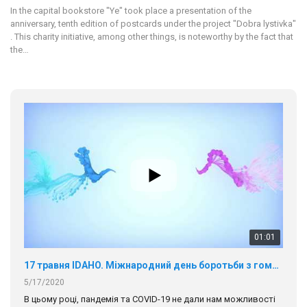
In the capital bookstore "Ye" took place a presentation of the
anniversary, tenth edition of postcards under the project "Dobra lystivka"
. This charity initiative, among other things, is noteworthy by the fact that
the…
01:01
17 травня IDAHO. Міжнародний день боротьби з гомофобією трансфобією і біфобія.
5/17/2020
В цьому році, пандемія та COVІD-19 не дали нам можливості