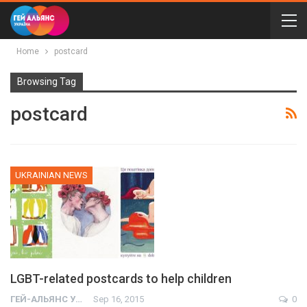
Home
postcard
Browsing Tag
postcard
UKRAINIAN NEWS
LGBT-related postcards to help children
ГЕЙ-АЛЬЯНС УКРАИНА
Sep 16, 2015
0