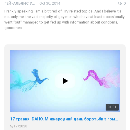
ГЕЙ-АЛЬЯНС УКРАИНА
Oct 30, 2014
0
Frankly speaking I am a bit tired of HIV related topics. And I believe it's
not only me: the vast majority of gay men who have at least occasionally
went "out" managed to get fed up with information about condoms,
gonorrhea…
01:01
17 травня IDAHO. Міжнародний день боротьби з гомофобією трансфобією і біфобія.
5/17/2020