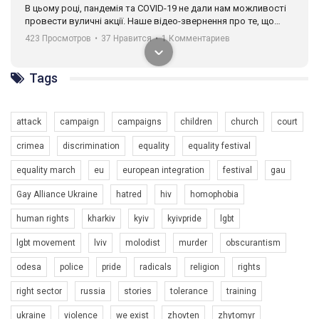
В цьому році, пандемія та COVІD-19 не дали нам можливості
провести вуличні акції. Наше відео-звернення про те, що
навіть коли ми у різних містах та не можемо зустрінеться, ми
423 Просмотров
•
37 Нравится
•
1 Комментариев
разом. Ми закликаємо всіх хто поділяє цінності рівності та
солідарності, приєднатися до нас. Регіональні підрозділи
ГАУ є в 16 областях України.
Tags
Разом наш голос лунає гучніше!
attack
campaign
campaigns
children
church
court
crimea
discrimination
equality
equality festival
equality march
eu
european integration
festival
gau
Gay Alliance Ukraine
hatred
hiv
homophobia
human rights
kharkiv
kyiv
kyivpride
lgbt
00:58
lgbt movement
lviv
molodist
murder
obscurantism
Зупинимо насильство проти ЛГБТ в Україні! Stop violence against LGBT in Ukraine!
odesa
police
pride
radicals
religion
rights
6/30/2017
Емоційний та вражаючий промо-ролік на конкурс PACT, який
right sector
russia
stories
tolerance
training
представляє програму "Гей-альянс Україна" з протидії
насильству проти ЛГБТ в Україні.
ukraine
violence
we exist
zhovten
zhytomyr
1.9K Просмотров
•
226 Нравится
•
5 Комментариев