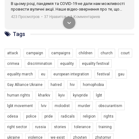
В цьому році, пандемія та COVІD-19 не дали нам можливості
провести вуличні акції. Наше відео-звернення про те, що
навіть коли ми у різних містах та не можемо зустрінеться, ми
423 Просмотров
•
37 Нравится
•
1 Комментариев
разом. Ми закликаємо всіх хто поділяє цінності рівності та
солідарності, приєднатися до нас. Регіональні підрозділи
ГАУ є в 16 областях України.
Tags
Разом наш голос лунає гучніше!
attack
campaign
campaigns
children
church
court
crimea
discrimination
equality
equality festival
equality march
eu
european integration
festival
gau
Gay Alliance Ukraine
hatred
hiv
homophobia
human rights
kharkiv
kyiv
kyivpride
lgbt
00:58
lgbt movement
lviv
molodist
murder
obscurantism
Зупинимо насильство проти ЛГБТ в Україні! Stop violence against LGBT in Ukraine!
odesa
police
pride
radicals
religion
rights
6/30/2017
Емоційний та вражаючий промо-ролік на конкурс PACT, який
right sector
russia
stories
tolerance
training
представляє програму "Гей-альянс Україна" з протидії
насильству проти ЛГБТ в Україні.
ukraine
violence
we exist
zhovten
zhytomyr
1.9K Просмотров
•
226 Нравится
•
5 Комментариев