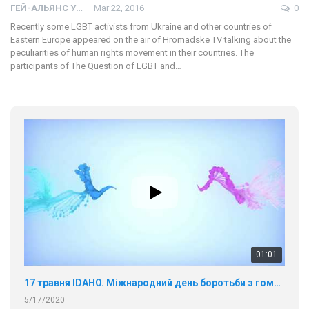
ГЕЙ-АЛЬЯНС УКРАИНА
Mar 22, 2016
0
Recently some LGBT activists from Ukraine and other countries of
Eastern Europe appeared on the air of Hromadske TV talking about the
peculiarities of human rights movement in their countries. The
participants of The Question of LGBT and…
01:01
17 травня IDAHO. Міжнародний день боротьби з гомофобією трансфобією і біфобія.
5/17/2020