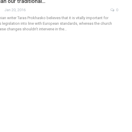
han our traditional…
Jan 20, 2016
0
an writer Taras Prokhasko believes that it is vitally important for
ts legislation into line with European standards, whereas the church
se changes shouldn’t intervene in the…