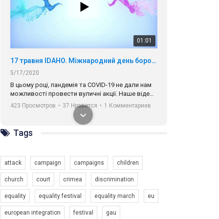
01:01
17 травня IDAHO. Міжнародний день боротьби з гомофобією трансфобією і біфобія.
5/17/2020
В цьому році, пандемія та COVІD-19 не дали нам
можливості провести вуличні акції. Наше відео-
звернення про те, що навіть коли ми у різних
423 Просмотров
•
37 Нравится
•
1 Комментариев
містах та не можемо зустрінеться, ми разом. Ми
закликаємо всіх хто поділяє цінності рівності та
солідарності, приєднатися до нас. Регіональні
Tags
підрозділи ГАУ є в 16 областях України.
Разом наш голос лунає гучніше!
attack
campaign
campaigns
children
church
court
crimea
discrimination
equality
equality festival
equality march
eu
00:58
european integration
festival
gau