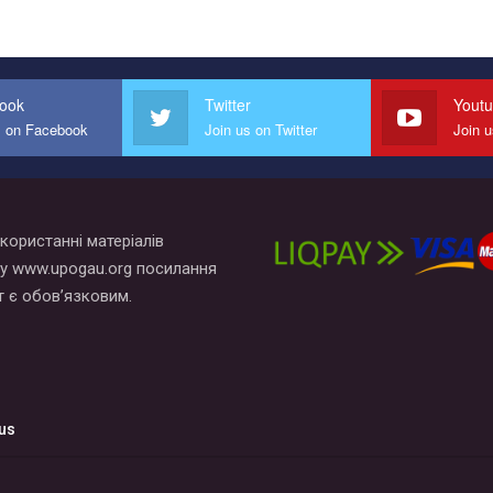
ook
Twitter
Yout
s on Facebook
Join us on Twitter
Join 
користанні матеріалів
у www.upogau.org посилання
т є обов’язковим.
us