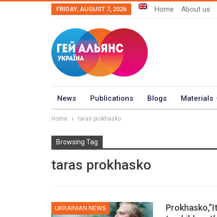
Home
About us
FRIDAY, AUGUST 7, 2026
News
Publications
Blogs
Materials
Home
taras prokhasko
Browsing Tag
taras prokhasko
Prokhasko,”I
UKRAINIAN NEWS