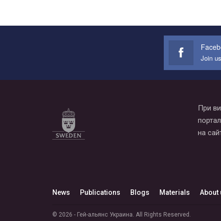
Faceb
Join u
При ви
портал
на сай
News
Publications
Blogs
Materials
About 
© 2026 - Гей-альянс Украина. All Rights Reserved.