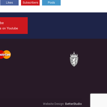
Likes
Subscribers
Posts
All you have to do is to press "Like" below the
video.
Эмоционально сильный ролик от команды "Гей-
альянс Украина", который принимает участие в
ube
конкурсе международной организации PACT на
us on Youtube
лучший ролик, представляющий программу
развития организации.
Мы просим вас поддержать нас и помочь нам
реализовать наш план по борьбе с насилием и
дискриминацией на почве СОГИ в Украине.
Все, что вам нужно сделать - это зайти на наш
канал YouTube по этой ссылке и поставить лайк
под видео.
Website Design:
BetterStudio