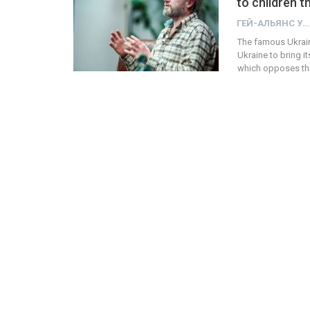
to children t
ГЕЙ-АЛЬЯНС УКРАИНА
The famous Ukraini
Ukraine to bring i
which opposes the