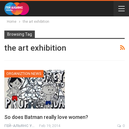
Home
the art exhibition
Browsing Tag
the art exhibition
ORGANIZTION NEWS
So does Batman really love women?
ГЕЙ-АЛЬЯНС УКРАИНА
Feb 19, 2014
0