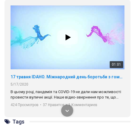
01:01
17 травня IDAHO. Міжнародний день боротьби з гомофобією трансфобією і біфобія.
5/17/2020
В цьому році, пандемія та COVІD-19 не дали нам можливості
провести вуличні акції. Наше відео-звернення про те, що
навіть коли ми у різних містах та не можемо зустрінеться, ми
424 Просмотров
•
37 Нравится
•
1 Комментариев
разом. Ми закликаємо всіх хто поділяє цінності рівності та
солідарності, приєднатися до нас. Регіональні підрозділи
ГАУ є в 16 областях України.
Tags
Разом наш голос лунає гучніше!