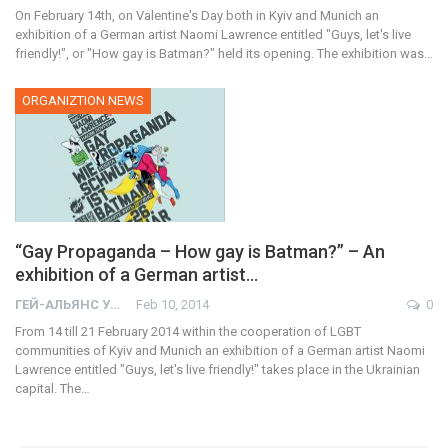
On February 14th, on Valentine's Day both in Kyiv and Munich an
exhibition of a German artist Naomi Lawrence entitled "Guys, let's live
friendly!", or "How gay is Batman?" held its opening. The exhibition was…
ORGANIZTION NEWS
“Gay Propaganda – How gay is Batman?” – An
exhibition of a German artist…
ГЕЙ-АЛЬЯНС УКРАИНА
Feb 10, 2014
0
From 14 till 21 February 2014 within the cooperation of LGBT
communities of Kyiv and Munich an exhibition of a German artist Naomi
Lawrence entitled "Guys, let's live friendly!" takes place in the Ukrainian
capital. The…