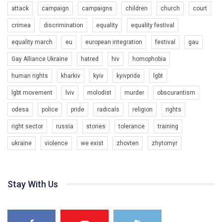
attack
campaign
campaigns
children
church
court
crimea
discrimination
equality
equality festival
equality march
eu
european integration
festival
gau
Gay Alliance Ukraine
hatred
hiv
homophobia
human rights
kharkiv
kyiv
kyivpride
lgbt
00:58
lgbt movement
lviv
molodist
murder
obscurantism
Зупинимо насильство проти ЛГБТ в Україні! Stop violence against LGBT in Ukraine!
odesa
police
pride
radicals
religion
rights
6/30/2017
Емоційний та вражаючий промо-ролік на конкурс PACT, який
right sector
russia
stories
tolerance
training
представляє програму "Гей-альянс Україна" з протидії
насильству проти ЛГБТ в Україні.
ukraine
violence
we exist
zhovten
zhytomyr
1.9K Просмотров
•
226 Нравится
•
5 Комментариев
Ми просимо вашої підтримки, щоб реалізувати нашу
програму з боротьби з насильством проти ЛГБТ в Україні.
Stay With Us
Якщо ти хочеш підтримати нас - просто натисни "лайк" під
відео.
Team of Gay Alliance Ukraine participates in a competition for the
best video, representing programme for the development of