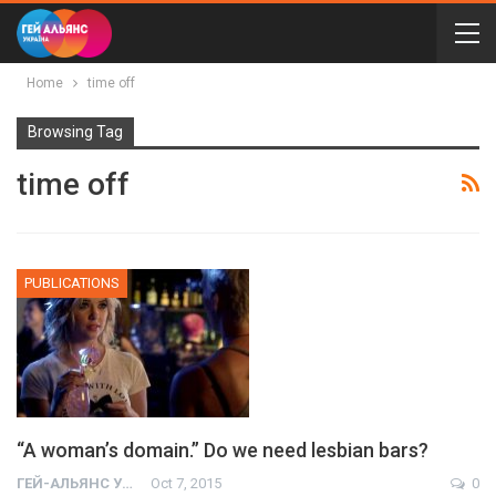
Home
time off
Browsing Tag
time off
PUBLICATIONS
“A woman’s domain.” Do we need lesbian bars?
ГЕЙ-АЛЬЯНС УКРАИНА
Oct 7, 2015
0