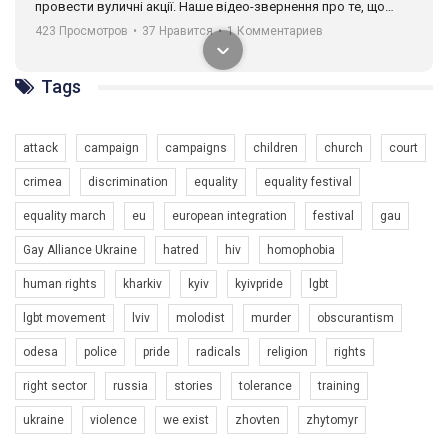
провести вуличні акції. Наше відео-звернення про те, що
навіть коли ми у різних містах та не можемо зустрінеться, ми
423 Просмотров
•
37 Нравится
•
1 Комментариев
разом. Ми закликаємо всіх хто поділяє цінності рівності та
солідарності, приєднатися до нас. Регіональні підрозділи
ГАУ є в 16 областях України.
Tags
Разом наш голос лунає гучніше!
attack
campaign
campaigns
children
church
court
crimea
discrimination
equality
equality festival
equality march
eu
european integration
festival
gau
Gay Alliance Ukraine
hatred
hiv
homophobia
human rights
kharkiv
kyiv
kyivpride
lgbt
00:58
lgbt movement
lviv
molodist
murder
obscurantism
Зупинимо насильство проти ЛГБТ в Україні! Stop violence against LGBT in Ukraine!
odesa
police
pride
radicals
religion
rights
6/30/2017
Емоційний та вражаючий промо-ролік на конкурс PACT, який
right sector
russia
stories
tolerance
training
представляє програму "Гей-альянс Україна" з протидії
насильству проти ЛГБТ в Україні.
ukraine
violence
we exist
zhovten
zhytomyr
1.9K Просмотров
•
226 Нравится
•
5 Комментариев