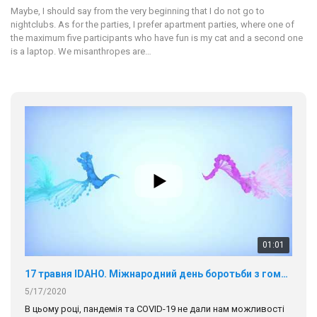
Maybe, I should say from the very beginning that I do not go to
nightclubs. As for the parties, I prefer apartment parties, where one of
the maximum five participants who have fun is my cat and a second one
is a laptop. We misanthropes are…
01:01
17 травня IDAHO. Міжнародний день боротьби з гомофобією трансфобією і біфобія.
5/17/2020
В цьому році, пандемія та COVІD-19 не дали нам можливості