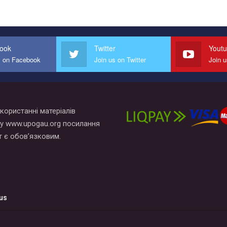
ook
Twitter
Yout
s on Facebook
Join us on Twitter
Join 
користанні матеріалів
у www.upogau.org посилання
т є обов’язковим.
us