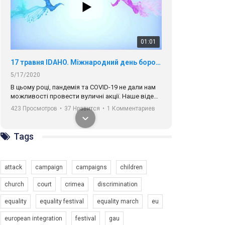
01:01
17 травня IDAHO. Міжнародний день боротьби з гомофобією трансфобією і біфобія.
5/17/2020
В цьому році, пандемія та COVІD-19 не дали нам
можливості провести вуличні акції. Наше відео-
звернення про те, що навіть коли ми у різних
423 Просмотров
•
37 Нравится
•
1 Комментариев
містах та не можемо зустрінеться, ми разом. Ми
закликаємо всіх хто поділяє цінності рівності та
солідарності, приєднатися до нас. Регіональні
Tags
підрозділи ГАУ є в 16 областях України.
Разом наш голос лунає гучніше!
attack
campaign
campaigns
children
church
court
crimea
discrimination
equality
equality festival
equality march
eu
00:58
european integration
festival
gau