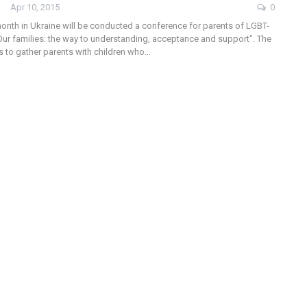
Apr 10, 2015
0
month in Ukraine will be conducted a conference for parents of LGBT-
"Our families: the way to understanding, acceptance and support". The
is to gather parents with children who…