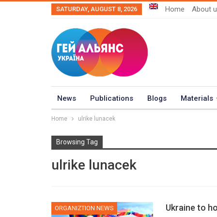
Home
About 
SATURDAY, AUGUST 8, 2026
News
Publications
Blogs
Materials
Home
ulrike lunacek
Browsing Tag
ulrike lunacek
Ukraine to h
ORGANIZTION NEWS