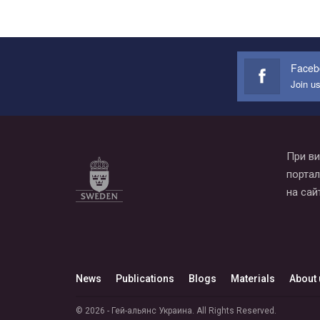
Faceb
Join u
При ви
портал
на сай
News
Publications
Blogs
Materials
About 
© 2026 - Гей-альянс Украина. All Rights Reserved.