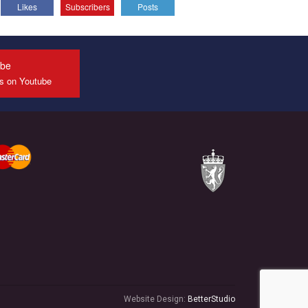
Likes
Subscribers
Posts
All you have to do is to press "Like" below the
video.
Эмоционально сильный ролик от команды "Гей-
альянс Украина", который принимает участие в
ube
конкурсе международной организации PACT на
us on Youtube
лучший ролик, представляющий программу
развития организации.
Мы просим вас поддержать нас и помочь нам
реализовать наш план по борьбе с насилием и
дискриминацией на почве СОГИ в Украине.
Все, что вам нужно сделать - это зайти на наш
канал YouTube по этой ссылке и поставить лайк
под видео.
Website Design:
BetterStudio