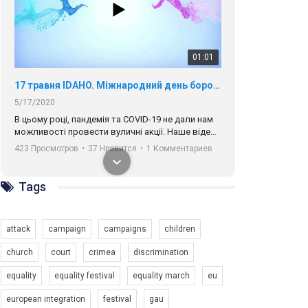
01:01
17 травня IDAHO. Міжнародний день боротьби з гомофобією трансфобією і біфобія.
5/17/2020
В цьому році, пандемія та COVІD-19 не дали нам
можливості провести вуличні акції. Наше відео-
звернення про те, що навіть коли ми у різних
423 Просмотров
•
37 Нравится
•
1 Комментариев
містах та не можемо зустрінеться, ми разом. Ми
закликаємо всіх хто поділяє цінності рівності та
солідарності, приєднатися до нас. Регіональні
Tags
підрозділи ГАУ є в 16 областях України.
Разом наш голос лунає гучніше!
attack
campaign
campaigns
children
church
court
crimea
discrimination
equality
equality festival
equality march
eu
00:58
european integration
festival
gau