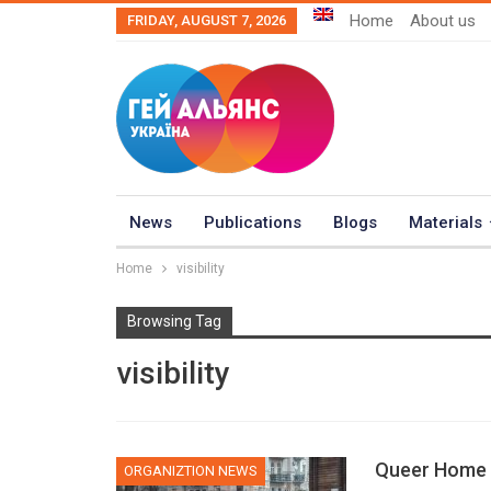
Home
About us
FRIDAY, AUGUST 7, 2026
News
Publications
Blogs
Materials
Home
visibility
Browsing Tag
visibility
Queer Home v
ORGANIZTION NEWS