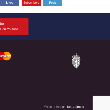
Likes
Subscribers
Posts
All you have to do is to press "Like" below the
video.
Эмоционально сильный ролик от команды "Гей-
альянс Украина", который принимает участие в
ube
конкурсе международной организации PACT на
us on Youtube
лучший ролик, представляющий программу
развития организации.
Мы просим вас поддержать нас и помочь нам
реализовать наш план по борьбе с насилием и
дискриминацией на почве СОГИ в Украине.
Все, что вам нужно сделать - это зайти на наш
канал YouTube по этой ссылке и поставить лайк
под видео.
Website Design:
BetterStudio