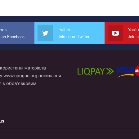
ook
Twitter
Yout
s on Facebook
Join us on Twitter
Join 
користанні матеріалів
у www.upogau.org посилання
т є обов’язковим.
us