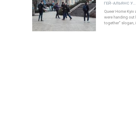
ГЕЙ-АЛЬЯНС УКРАИНА
Queer Home Kyiv a
were handing out l
together” slogan, 