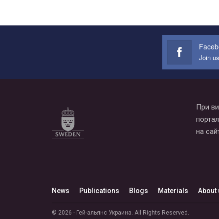
Faceb
Join u
При ви
портал
на сай
News
Publications
Blogs
Materials
About 
© 2026 - Гей-альянс Украина. All Rights Reserved.