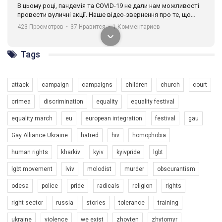
В цьому році, пандемія та COVІD-19 не дали нам можливості
провести вуличні акції. Наше відео-звернення про те, що
навіть коли ми у різних містах та не можемо зустрінеться, ми
423 Просмотров
•
37 Нравится
•
1 Комментариев
разом. Ми закликаємо всіх хто поділяє цінності рівності та
солідарності, приєднатися до нас. Регіональні підрозділи
ГАУ є в 16 областях України.
Tags
Разом наш голос лунає гучніше!
attack
campaign
campaigns
children
church
court
crimea
discrimination
equality
equality festival
equality march
eu
european integration
festival
gau
Gay Alliance Ukraine
hatred
hiv
homophobia
human rights
kharkiv
kyiv
kyivpride
lgbt
00:58
lgbt movement
lviv
molodist
murder
obscurantism
Зупинимо насильство проти ЛГБТ в Україні! Stop violence against LGBT in Ukraine!
odesa
police
pride
radicals
religion
rights
6/30/2017
Емоційний та вражаючий промо-ролік на конкурс PACT, який
right sector
russia
stories
tolerance
training
представляє програму "Гей-альянс Україна" з протидії
насильству проти ЛГБТ в Україні.
ukraine
violence
we exist
zhovten
zhytomyr
1.9K Просмотров
•
226 Нравится
•
5 Комментариев