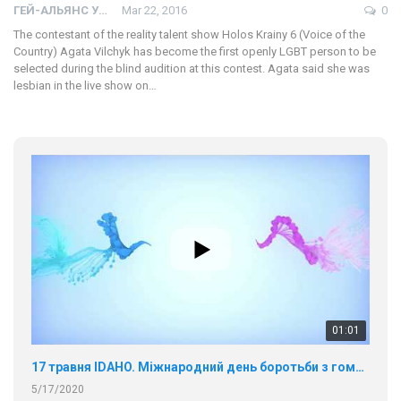
ГЕЙ-АЛЬЯНС УКРАИНА
Mar 22, 2016
0
The contestant of the reality talent show Holos Krainy 6 (Voice of the
Country) Agata Vilchyk has become the first openly LGBT person to be
selected during the blind audition at this contest. Agata said she was
lesbian in the live show on…
01:01
17 травня IDAHO. Міжнародний день боротьби з гомофобією трансфобією і біфобія.
5/17/2020