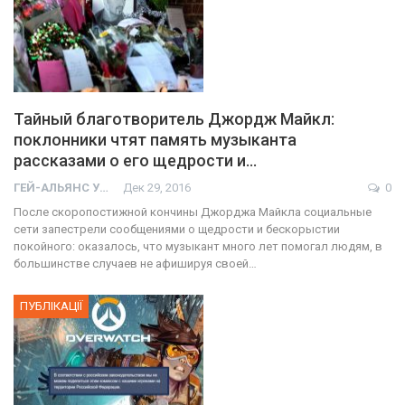
Тайный благотворитель Джордж Майкл:
поклонники чтят память музыканта
рассказами о его щедрости и…
ГЕЙ-АЛЬЯНС УКРАИНА
Дек 29, 2016
0
После скоропостижной кончины Джорджа Майкла социальные
сети запестрели сообщениями о щедрости и бескорыстии
покойного: оказалось, что музыкант много лет помогал людям, в
большинстве случаев не афишируя своей…
ПУБЛІКАЦІЇ