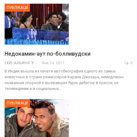
ПУБЛІКАЦІЇ
Недокамин-аут по-болливудски
ГЕЙ-АЛЬЯНС УКРАИНА
Янв 24, 2017
0
В Индии вышла из печати автобиография одного из самых
известных в стране режиссёров Карана Джохара, немедленно
названная спорной и вызвавшая бурю дебатов в прессе, на
телевидении и в социальных…
ПУБЛІКАЦІЇ