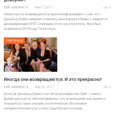
ГЕЙ-АЛЬЯНС УКРАИНА
Фев 1, 2017
0
Несмотря на появившуюся в прессе информацию о том, что
Дональд Трамп намерен отменить указ Барака Обамы о защите от
дискриминации ЛГБТ-служащих, этого не случилось. Указ был
подписан в 2014 году. Поскольку…
ПУБЛІКАЦІЇ
Иногда они возвращаются. И это прекрасно!
ГЕЙ-АЛЬЯНС УКРАИНА
Янв 26, 2017
0
Коль уж Дональд Трамп стал 45-м президентом США — самое
время для шуток. Многие уверены, что в нынешней, как принято
говорить в таких случаях, политической обстановке
юмористические шоу станут куда более острыми.…