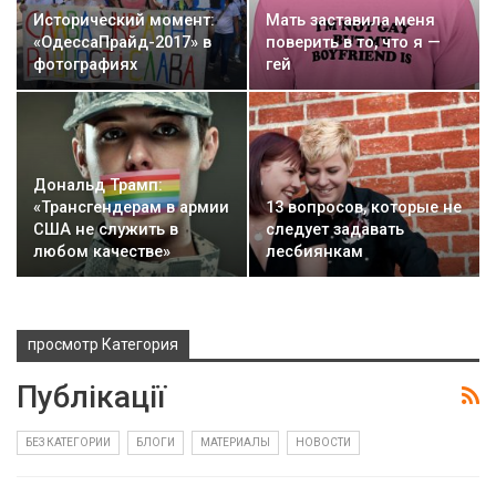
Исторический момент:
Мать заставила меня
«ОдессаПрайд-2017» в
поверить в то, что я —
фотографиях
гей
Дональд Трамп:
«Трансгендерам в армии
13 вопросов, которые не
США не служить в
следует задавать
любом качестве»
лесбиянкам
просмотр Категория
Публікації
БЕЗ КАТЕГОРИИ
БЛОГИ
МАТЕРИАЛЫ
НОВОСТИ