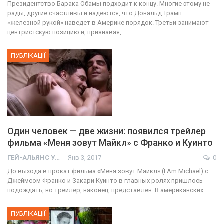
Президентство Барака Обамы подходит к концу. Многие этому не
рады, другие счастливы и надеются, что Дональд Трамп
«железной рукой» наведет в Америке порядок. Третьи занимают
центристскую позицию и, признавая,…
ПУБЛІКАЦІЇ
Один человек — две жизни: появился трейлер
фильма «Меня зовут Майкл» с Франко и Куинто
ГЕЙ-АЛЬЯНС УКРАИНА
Янв 3, 2017
0
До выхода в прокат фильма «Меня зовут Майкл» (I Am Michael) с
Джеймсом Франко и Закари Куинто в главных ролях пришлось
подождать, но трейлер, наконец, представлен. В американских…
ПУБЛІКАЦІЇ