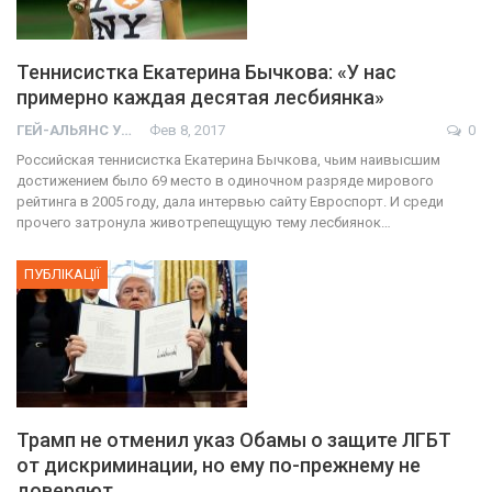
Теннисистка Екатерина Бычкова: «У нас
примерно каждая десятая лесбиянка»
ГЕЙ-АЛЬЯНС УКРАИНА
Фев 8, 2017
0
Российская теннисистка Екатерина Бычкова, чьим наивысшим
достижением было 69 место в одиночном разряде мирового
рейтинга в 2005 году, дала интервью сайту Евроспорт. И среди
прочего затронула животрепещущую тему лесбиянок…
ПУБЛІКАЦІЇ
Трамп не отменил указ Обамы о защите ЛГБТ
от дискриминации, но ему по-прежнему не
доверяют