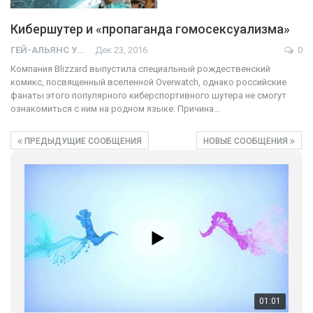
Кибершутер и «пропаганда гомосексуализма»
ГЕЙ-АЛЬЯНС УКРАИНА
Дек 23, 2016
0
01:01
Компания Blizzard выпустила специальный рождественский
комикс, посвященный вселенной Overwatch, однако российские
17 травня IDAHO. Міжнародний день боротьби з гомофобією трансфобією і біфобія.
фанаты этого популярного киберспортивного шутера не смогут
5/17/2020
ознакомиться с ним на родном языке. Причина…
В цьому році, пандемія та COVІD-19 не дали нам можливості
провести вуличні акції. Наше відео-звернення про те, що
ПРЕДЫДУЩИЕ СООБЩЕНИЯ
НОВЫЕ СООБЩЕНИЯ
навіть коли ми у різних містах та не можемо зустрінеться, ми
423 Просмотров
•
37 Нравится
•
1 Комментариев
разом. Ми закликаємо всіх хто поділяє цінності рівності та
солідарності, приєднатися до нас. Регіональні підрозділи
ГАУ є в 16 областях України.
Разом наш голос лунає гучніше!