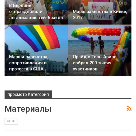
В Берлине
отпраздновали
Марш равенства в Киеве,
легализацию гей-браков
2017
Марши равенства,
Прайд в Тель-Авиве
сопротивления и
собрал 200 тысяч
протеста в США
участников
просмотр Категория
Материалы
ФОТО