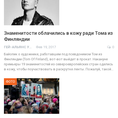
Знаменитости облачились в кожу ради Тома из
Финляндии
ГЕЙ-АЛЬЯНС УКРАИНА
Фев 19, 2017
0
Байопик о художнике, работавшем под псевдонимом Том из
Финляндии (Tom Of Finland), вот-вот выйдет в прокат. Накануне
премьеры 19 знаменитостей из североевропейских стран оделись
в кожу, чтобы поучаствовать в раскрутке ленты. Пожалуй, такой…
ФОТО