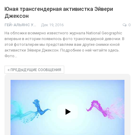
Юная трансгендерная активистка Эйвери
Джексон
ГЕЙ-АЛЬЯНС УКРАИНА
Дек 19, 2016
0
На обложке всемирно известного журнала National Geographic
впервые в истории появилось фото трансгендерной девочки. В
этой фотогалереи мы представляем вам другие снимки юной
активистки Эйвери Джексон. Подробнее о ней читайте здесь.
Фото…
ПРЕДЫДУЩИЕ СООБЩЕНИЯ
01:01
17 травня IDAHO. Міжнародний день боротьби з гомофобією трансфобією і біфобія.