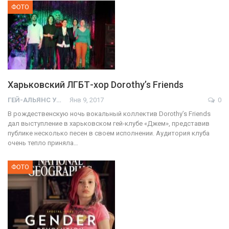
ФОТО
Харьковский ЛГБТ-хор Dorothy’s Friends
ГЕЙ-АЛЬЯНС УКРАИНА
Янв 9, 2017
0
В рождественскую ночь вокальный коллектив Dorothy’s Friends
дал выступление в харьковском гей-клубе «Джем», представив
публике несколько песен в своем исполнении. Аудитория клуба
очень тепло приняла…
ФОТО