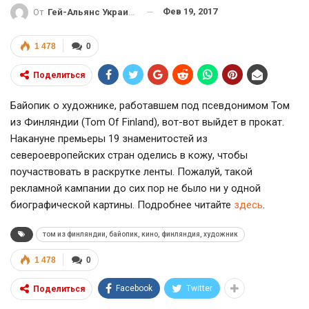
Фев 19, 2017
От
Гей-Альянс Украина
1 478
0
Поделиться
Байопик о художнике, работавшем под псевдонимом Том
из Финляндии (Tom Of Finland), вот-вот выйдет в прокат.
Накануне премьеры 19 знаменитостей из
североевропейских стран оделись в кожу, чтобы
поучаствовать в раскрутке ленты. Пожалуй, такой
рекламной кампании до сих пор не было ни у одной
биографической картины. Подробнее читайте
здесь
.
том из финляндии, байопик, кино, финляндия, художник
1 478
0
Facebook
Twitter
Поделиться