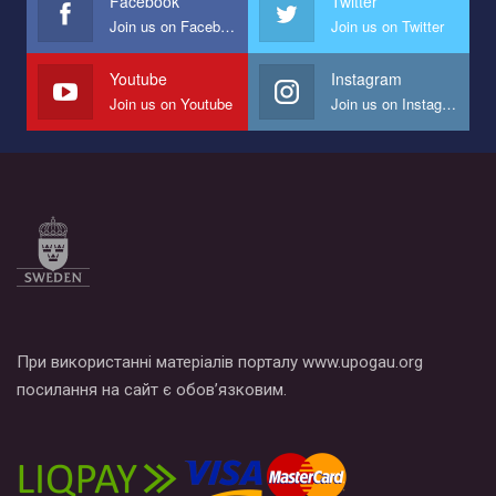
Facebook
Twitter
Join us on Facebook
Join us on Twitter
Мы просим вас поддержать нас и помочь нам реализовать
наш план по борьбе с насилием и дискриминацией на почве
СОГИ в Украине.
Youtube
Instagram
Join us on Youtube
Join us on Instagram
Все, что вам нужно сделать - это зайти на наш канал YouTube
по этой ссылке и поставить лайк под видео.
При використанні матеріалів порталу www.upogau.org
посилання на сайт є обов’язковим.