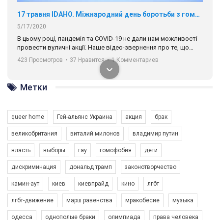
17 травня IDAHO. Міжнародний день боротьби з гомофобією трансфобією і біфобія.
5/17/2020
В цьому році, пандемія та COVІD-19 не дали нам можливості
провести вуличні акції. Наше відео-звернення про те, що
навіть коли ми у різних містах та не можемо зустрінеться, ми
423 Просмотров
•
37 Нравится
•
1 Комментариев
разом. Ми закликаємо всіх хто поділяє цінності рівності та
солідарності, приєднатися до нас. Регіональні підрозділи
ГАУ є в 16 областях України.
Метки
Разом наш голос лунає гучніше!
queer home
Гей-альянс Украина
акция
брак
великобритания
виталий милонов
владимир путин
власть
выборы
гау
гомофобия
дети
дискриминация
дональд трамп
законотворчество
камин-аут
киев
киевпрайд
кино
лгбт
00:58
лгбт-движение
марш равенства
мракобесие
музыка
Зупинимо насильство проти ЛГБТ в Україні! Stop violence against LGBT in Ukraine!
одесса
однополые браки
олимпиада
права человека
6/30/2017