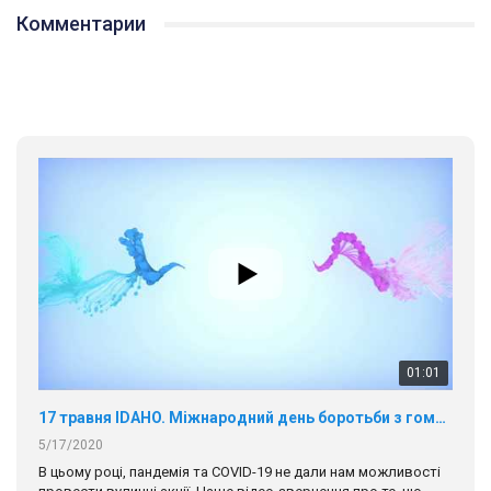
Комментарии
01:01
17 травня IDAHO. Міжнародний день боротьби з гомофобією трансфобією і біфобія.
5/17/2020
В цьому році, пандемія та COVІD-19 не дали нам можливості