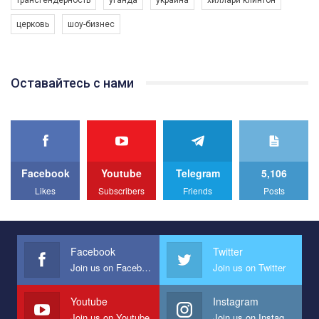
програму з боротьби з насильством проти ЛГБТ в Україні.
церковь
шоу-бизнес
Якщо ти хочеш підтримати нас - просто натисни "лайк" під
відео.
Team of Gay Alliance Ukraine participates in a competition for the
Оставайтесь с нами
best video, representing programme for the development of
organization. The competition is organized by inetrnational
organization PACT.
We appeal to your support and ask to help us implement our plan
to combat violence against LGBT people in Ukraine.
Facebook
Youtube
Telegram
5,106
All you have to do is to press "Like" below the video.
Likes
Subscribers
Friends
Posts
Эмоционально сильный ролик от команды "Гей-альянс
Украина", который принимает участие в конкурсе
международной организации PACT на лучший ролик,
представляющий программу развития организации.
Facebook
Twitter
Join us on Facebook
Join us on Twitter
Мы просим вас поддержать нас и помочь нам реализовать
наш план по борьбе с насилием и дискриминацией на почве
СОГИ в Украине.
Youtube
Instagram
Join us on Youtube
Join us on Instagram
Все, что вам нужно сделать - это зайти на наш канал YouTube