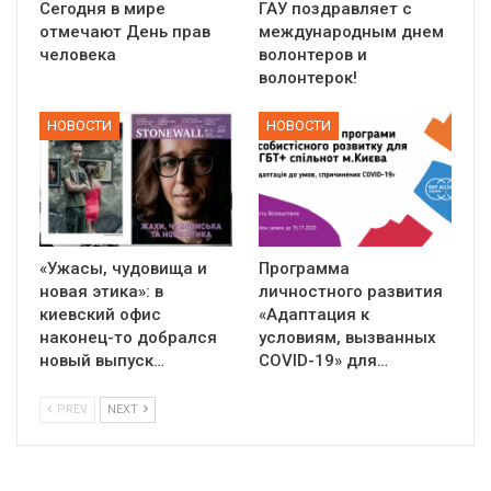
Сегодня в мире
ГАУ поздравляет с
отмечают День прав
международным днем
человека
волонтеров и
волонтерок!
НОВОСТИ
НОВОСТИ
«Ужасы, чудовища и
Программа
новая этика»: в
личностного развития
киевский офис
«Адаптация к
наконец-то добрался
условиям, вызванных
новый выпуск…
СOVID-19» для…
PREV
NEXT