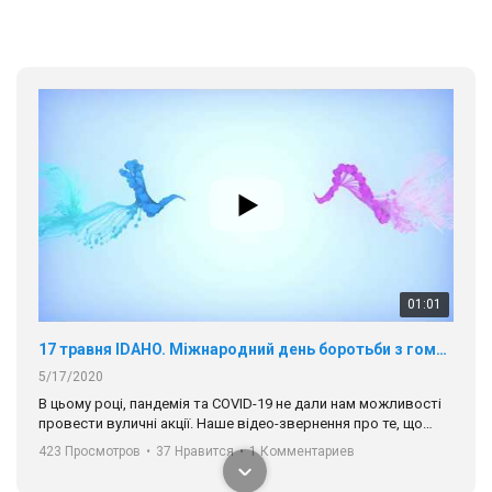
01:01
17 травня IDAHO. Міжнародний день боротьби з гомофобією трансфобією і біфобія.
5/17/2020
В цьому році, пандемія та COVІD-19 не дали нам можливості
провести вуличні акції. Наше відео-звернення про те, що
навіть коли ми у різних містах та не можемо зустрінеться, ми
423 Просмотров
•
37 Нравится
•
1 Комментариев
разом. Ми закликаємо всіх хто поділяє цінності рівності та
солідарності, приєднатися до нас. Регіональні підрозділи
ГАУ є в 16 областях України.
Разом наш голос лунає гучніше!