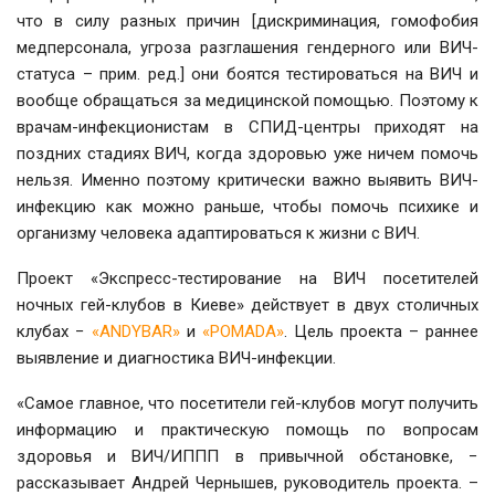
что в силу разных причин [дискриминация, гомофобия
медперсонала, угроза разглашения гендерного или ВИЧ-
статуса – прим. ред.] они боятся тестироваться на ВИЧ и
вообще обращаться за медицинской помощью. Поэтому к
врачам-инфекционистам в СПИД-центры приходят на
поздних стадиях ВИЧ, когда здоровью уже ничем помочь
нельзя. Именно поэтому критически важно выявить ВИЧ-
инфекцию как можно раньше, чтобы помочь психике и
организму человека адаптироваться к жизни с ВИЧ.
Проект «Экспресс-тестирование на ВИЧ посетителей
ночных гей-клубов в Киеве» действует в двух столичных
клубах −
«ANDYBAR»
и
«POMADA»
. Цель проекта – раннее
выявление и диагностика ВИЧ-инфекции.
«Самое главное, что посетители гей-клубов могут получить
информацию и практическую помощь по вопросам
здоровья и ВИЧ/ИППП в привычной обстановке, −
рассказывает Андрей Чернышев, руководитель проекта. –