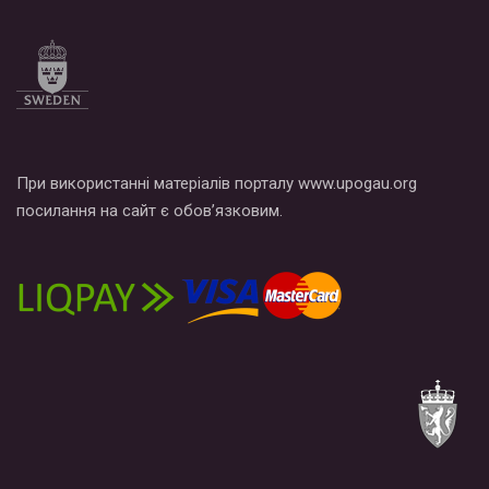
При використанні матеріалів порталу www.upogau.org
посилання на сайт є обов’язковим.