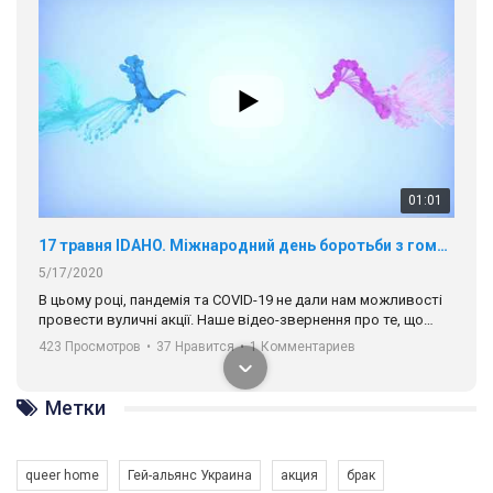
01:01
17 травня IDAHO. Міжнародний день боротьби з гомофобією трансфобією і біфобія.
5/17/2020
В цьому році, пандемія та COVІD-19 не дали нам можливості
провести вуличні акції. Наше відео-звернення про те, що
навіть коли ми у різних містах та не можемо зустрінеться, ми
423 Просмотров
•
37 Нравится
•
1 Комментариев
разом. Ми закликаємо всіх хто поділяє цінності рівності та
солідарності, приєднатися до нас. Регіональні підрозділи
ГАУ є в 16 областях України.
Метки
Разом наш голос лунає гучніше!
queer home
Гей-альянс Украина
акция
брак