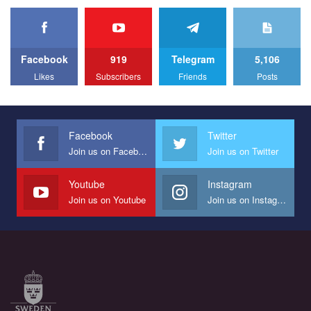
organization PACT.
We appeal to your support and ask to help us implement our plan
to combat violence against LGBT people in Ukraine.
Facebook
919
Telegram
5,106
All you have to do is to press "Like" below the video.
Likes
Subscribers
Friends
Posts
Эмоционально сильный ролик от команды "Гей-альянс
Украина", который принимает участие в конкурсе
международной организации PACT на лучший ролик,
представляющий программу развития организации.
Facebook
Twitter
Join us on Facebook
Join us on Twitter
Мы просим вас поддержать нас и помочь нам реализовать
наш план по борьбе с насилием и дискриминацией на почве
СОГИ в Украине.
Youtube
Instagram
Join us on Youtube
Join us on Instagram
Все, что вам нужно сделать - это зайти на наш канал YouTube
по этой ссылке и поставить лайк под видео.