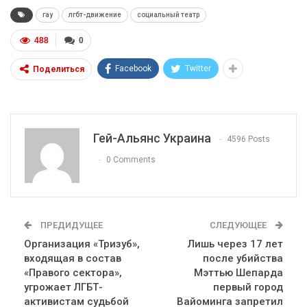
гау
лгбт-движение
социальный театр
488
0
Facebook
Twitter
Поделиться
Гей-Альянс Украина
4596 Posts
0 Comments
ПРЕДИДУЩЕЕ
СЛЕДУЮЩЕЕ
Организация «Тризуб»,
Лишь через 17 лет
входящая в состав
после убийства
«Правого сектора»,
Мэттью Шепарда
угрожает ЛГБТ-
первый город
активистам судьбой
Вайоминга запретил