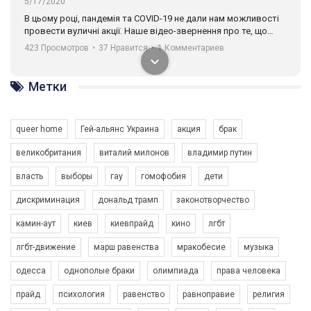
5/17/2020
В цьому році, пандемія та COVІD-19 не дали нам можливості
провести вуличні акції. Наше відео-звернення про те, що
навіть коли ми у різних містах та не можемо зустрінеться, ми
423 Просмотров
•
37 Нравится
•
1 Комментариев
разом. Ми закликаємо всіх хто поділяє цінності рівності та
солідарності, приєднатися до нас. Регіональні підрозділи
ГАУ є в 16 областях України.
Метки
Разом наш голос лунає гучніше!
queer home
Гей-альянс Украина
акция
брак
великобритания
виталий милонов
владимир путин
власть
выборы
гау
гомофобия
дети
дискриминация
дональд трамп
законотворчество
камин-аут
киев
киевпрайд
кино
лгбт
00:58
лгбт-движение
марш равенства
мракобесие
музыка
Зупинимо насильство проти ЛГБТ в Україні! Stop violence against LGBT in Ukraine!
одесса
однополые браки
олимпиада
права человека
6/30/2017
Емоційний та вражаючий промо-ролік на конкурс PACT, який
прайд
психология
равенство
равноправие
религия
представляє програму "Гей-альянс Україна" з протидії