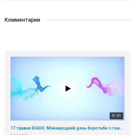
Комментарии
01:01
17 травня IDAHO. Міжнародний день боротьби з гомофобією трансфобією і біфобія.