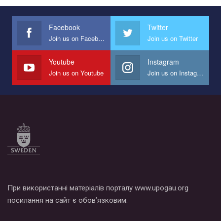
Украина", который принимает участие в конкурсе
международной организации PACT на лучший ролик,
представляющий программу развития организации.
Facebook
Twitter
Join us on Facebook
Join us on Twitter
Мы просим вас поддержать нас и помочь нам реализовать
наш план по борьбе с насилием и дискриминацией на почве
СОГИ в Украине.
Youtube
Instagram
Join us on Youtube
Join us on Instagram
Все, что вам нужно сделать - это зайти на наш канал YouTube
по этой ссылке и поставить лайк под видео.
При використанні матеріалів порталу www.upogau.org
посилання на сайт є обов’язковим.