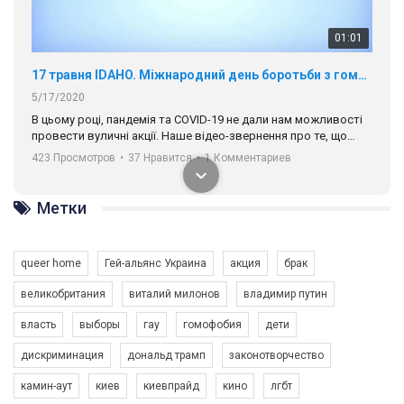
01:01
17 травня IDAHO. Міжнародний день боротьби з гомофобією трансфобією і біфобія.
5/17/2020
В цьому році, пандемія та COVІD-19 не дали нам можливості
провести вуличні акції. Наше відео-звернення про те, що
навіть коли ми у різних містах та не можемо зустрінеться, ми
423 Просмотров
•
37 Нравится
•
1 Комментариев
разом. Ми закликаємо всіх хто поділяє цінності рівності та
солідарності, приєднатися до нас. Регіональні підрозділи
ГАУ є в 16 областях України.
Метки
Разом наш голос лунає гучніше!
queer home
Гей-альянс Украина
акция
брак
великобритания
виталий милонов
владимир путин
власть
выборы
гау
гомофобия
дети
дискриминация
дональд трамп
законотворчество
камин-аут
киев
киевпрайд
кино
лгбт
00:58