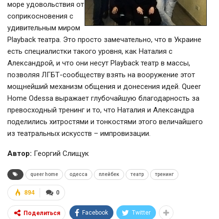
море удовольствия от
соприкосновения с
удивительным миром
Playback театра. Это просто замечательно, что в Украине
есть специалистки такого уровня, как Наталия с
Александрой, и что они несут Playback театр в массы,
позволяя ЛГБТ-сообществу взять на вооружение этот
мощнейший механизм общения и донесения идей. Queer
Home Odessa выражает глубочайшую благодарность за
превосходный тренинг и то, что Наталия и Александра
поделились хитростями и тонкостями этого величайшего
из театральных искусств – импровизации.
Автор:
Георгий Слищук
queer home
одесса
плейбек
театр
тренинг
894
0
Facebook
Twitter
Поделиться