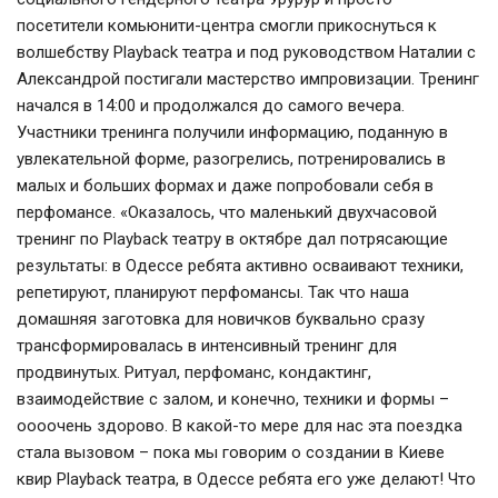
посетители комьюнити-центра смогли прикоснуться к
волшебству Playback театра и под руководством Наталии с
Александрой постигали мастерство импровизации. Тренинг
начался в 14:00 и продолжался до самого вечера.
Участники тренинга получили информацию, поданную в
увлекательной форме, разогрелись, потренировались в
малых и больших формах и даже попробовали себя в
перфомансе. «Оказалось, что маленький двухчасовой
тренинг по Playback театру в октябре дал потрясающие
результаты: в Одессе ребята активно осваивают техники,
репетируют, планируют перфомансы. Так что наша
домашняя заготовка для новичков буквально сразу
трансформировалась в интенсивный тренинг для
продвинутых. Ритуал, перфоманс, кондактинг,
взаимодействие с залом, и конечно, техники и формы –
оооочень здорово. В какой-то мере для нас эта поездка
стала вызовом – пока мы говорим о создании в Киеве
квир Playback театра, в Одессе ребята его уже делают! Что