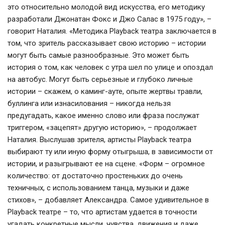
это относительно молодой вид искусства, его методику
разработали Джонатан Фокс и Джо Салас в 1975 году», –
говорит Наталия. «Методика Playback театра заключается в
том, что зритель рассказывает свою историю – истории
могут быть самые разнообразные. Это может быть
история о том, как человек с утра шел по улице и опоздал
на автобус. Могут быть серьезные и глубоко личные
истории – скажем, о каминг-ауте, опыте жертвы травли,
буллинга или изнасилования – никогда нельзя
предугадать, какое именно слово или фраза послужат
триггером, «зацепят» другую историю», – продолжает
Наталия. Выслушав зрителя, артисты Playback театра
выбирают ту или иную форму отыгрыша, в зависимости от
истории, и разыгрывают ее на сцене. «Форм – огромное
количество: от достаточно простеньких до очень
техничных, с использованием танца, музыки и даже
стихов», – добавляет Александра. Самое удивительное в
Playback театре – то, что артистам удается в точности
угадать конкретные мысли, чувства, движения и даже