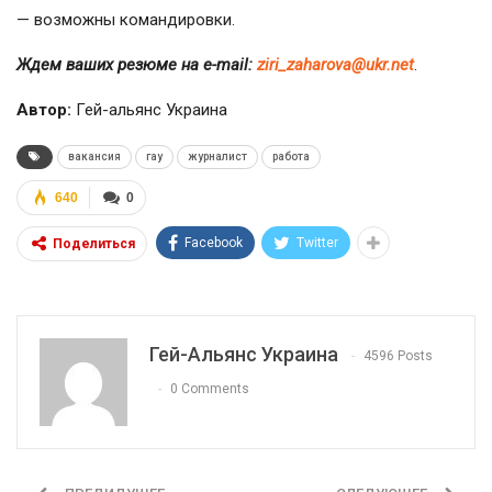
— возможны командировки.
Ждем ваших резюме на e-mail:
ziri_zaharova@ukr.net
.
Автор:
Гей-альянс Украина
вакансия
гау
журналист
работа
640
0
Facebook
Twitter
Поделиться
Гей-Альянс Украина
4596 Posts
0 Comments