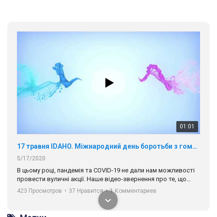
01:01
17 травня IDAHO. Міжнародний день боротьби з гомофобією трансфобією і біфобія.
5/17/2020
В цьому році, пандемія та COVІD-19 не дали нам можливості
провести вуличні акції. Наше відео-звернення про те, що
навіть коли ми у різних містах та не можемо зустрінеться, ми
423 Просмотров
•
37 Нравится
•
1 Комментариев
разом. Ми закликаємо всіх хто поділяє цінності рівності та
солідарності, приєднатися до нас. Регіональні підрозділи
ГАУ є в 16 областях України.