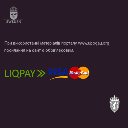
При використанні матеріалів порталу www.upogau.org
посилання на сайт є обов’язковим.