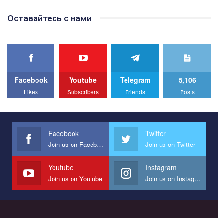
Team of Gay Alliance Ukraine participates in a competition for the
Оставайтесь с нами
best video, representing programme for the development of
organization. The competition is organized by inetrnational
organization PACT.
We appeal to your support and ask to help us implement our plan
to combat violence against LGBT people in Ukraine.
Facebook
Youtube
Telegram
5,106
All you have to do is to press "Like" below the video.
Likes
Subscribers
Friends
Posts
Эмоционально сильный ролик от команды "Гей-альянс
Украина", который принимает участие в конкурсе
международной организации PACT на лучший ролик,
представляющий программу развития организации.
Facebook
Twitter
Join us on Facebook
Join us on Twitter
Мы просим вас поддержать нас и помочь нам реализовать
наш план по борьбе с насилием и дискриминацией на почве
СОГИ в Украине.
Youtube
Instagram
Join us on Youtube
Join us on Instagram
Все, что вам нужно сделать - это зайти на наш канал YouTube
по этой ссылке и поставить лайк под видео.