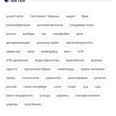
Метки
Разом наш голос лунає гучніше!
queer home
Гей-альянс Украина
акция
брак
великобритания
виталий милонов
владимир путин
власть
выборы
гау
гомофобия
дети
дискриминация
дональд трамп
законотворчество
камин-аут
киев
киевпрайд
кино
лгбт
00:58
лгбт-движение
марш равенства
мракобесие
музыка
Зупинимо насильство проти ЛГБТ в Україні! Stop violence against LGBT in Ukraine!
одесса
однополые браки
олимпиада
права человека
6/30/2017
Емоційний та вражаючий промо-ролік на конкурс PACT, який
прайд
психология
равенство
равноправие
религия
представляє програму "Гей-альянс Україна" з протидії
насильству проти ЛГБТ в Україні.
россия
санкт-петербург
сочи
спорт
суд
сша
1.9K Просмотров
•
226 Нравится
•
5 Комментариев
Ми просимо вашої підтримки, щоб реалізувати нашу
трансгендерность
уганда
украина
хиллари клинтон
програму з боротьби з насильством проти ЛГБТ в Україні.
церковь
шоу-бизнес
Якщо ти хочеш підтримати нас - просто натисни "лайк" під
відео.