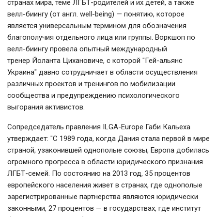
странах мира, теме ЛГБТ-родителей и их детей, а также
велл-биингу (от англ. well-being) — понятию, которое
является универсальным термином для обозначения
благополучия отдельного лица или группы. Воркшоп по
велл-биингу провела опытный международный
тренер Йоланта Цихановиче, с которой "Гей-альянс
Украина" давно сотрудничает в области осуществления
различных проектов и тренингов по мобилизации
сообщества и предупреждению психологического
выгорания активистов.
Сопредседатель правления ILGA-Europe Габи Кальеха
утверждает: "С 1989 года, когда Дания стала первой в мире
страной, узаконившей однополые союзы, Европа добилась
огромного прогресса в области юридического признания
ЛГБТ-семей. По состоянию на 2013 год, 35 процентов
европейского населения живет в странах, где однополые
зарегистрированные партнерства являются юридически
законными, 27 процентов — в государствах, где институт