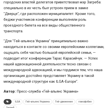
городских властей делегатов приветствовал мэр Загреба:
специально в их честь был устроен прием в замке
"Дверце", где расположен муниципалитет. Кроме того,
беджи участников конференции выполняли роль
проездного билета на все виды общественного
транспорта.
"Для "Гей-альянса Украина" принципиально важно
находиться в контакте со своими европейскими коллегами,
ощущать себя частью большой европейской семьи, —
подводит итог конференции Тарас Карасийчук. — Успех
нашей адвокационной деятельности тесно связан с
международной адвокацией, и мы гордимся тем, что наша
организация достойно представляет Украину в такой
международной структуре как ILGA-Europe".
Автор:
Пресс-служба «Гей-альянс Украина»
ILGA
Гей-альянс Украина
Гей-движение
гомофобия
Загреб