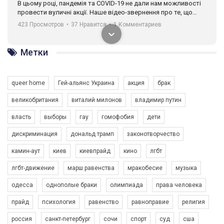
В цьому році, пандемія та COVІD-19 не дали нам можливості
провести вуличні акції. Наше відео-звернення про те, що
навіть коли ми у різних містах та не можемо зустрінеться, ми
423 Просмотров
•
37 Нравится
•
1 Комментариев
разом. Ми закликаємо всіх хто поділяє цінності рівності та
солідарності, приєднатися до нас. Регіональні підрозділи
ГАУ є в 16 областях України.
Метки
Разом наш голос лунає гучніше!
queer home
Гей-альянс Украина
акция
брак
великобритания
виталий милонов
владимир путин
власть
выборы
гау
гомофобия
дети
дискриминация
дональд трамп
законотворчество
камин-аут
киев
киевпрайд
кино
лгбт
00:58
лгбт-движение
марш равенства
мракобесие
музыка
Зупинимо насильство проти ЛГБТ в Україні! Stop violence against LGBT in Ukraine!
одесса
однополые браки
олимпиада
права человека
6/30/2017
Емоційний та вражаючий промо-ролік на конкурс PACT, який
прайд
психология
равенство
равноправие
религия
представляє програму "Гей-альянс Україна" з протидії
насильству проти ЛГБТ в Україні.
россия
санкт-петербург
сочи
спорт
суд
сша
1.9K Просмотров
•
226 Нравится
•
5 Комментариев