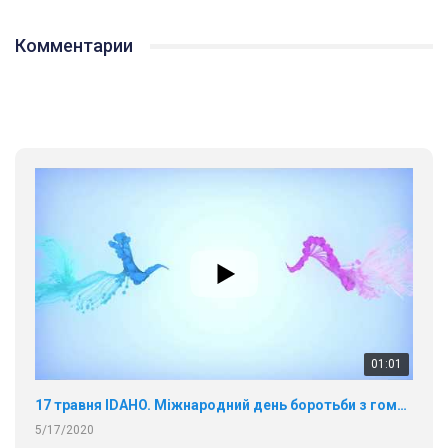
Комментарии
01:01
17 травня IDAHO. Міжнародний день боротьби з гомофобією трансфобією і біфобія.
5/17/2020