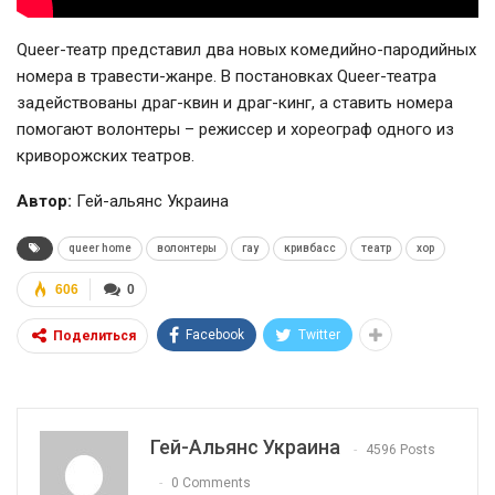
Queer-театр представил два новых комедийно-пародийных
номера в травести-жанре. В постановках Queer-театра
задействованы драг-квин и драг-кинг, а ставить номера
помогают волонтеры – режиссер и хореограф одного из
криворожских театров.
Автор:
Гей-альянс Украина
queer home
волонтеры
гау
кривбасс
театр
хор
606
0
Facebook
Twitter
Поделиться
Гей-Альянс Украина
4596 Posts
0 Comments