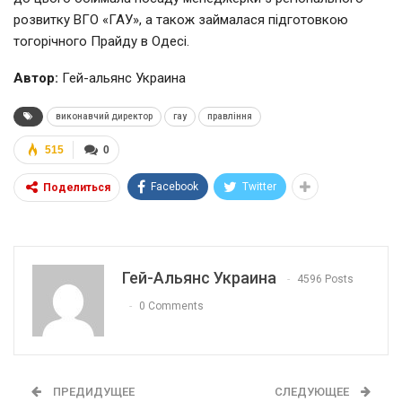
розвитку ВГО «ГАУ», а також займалася підготовкою
тогорічного Прайду в Одесі.
Автор:
Гей-альянс Украина
виконавчий директор
гау
правління
515
0
Facebook
Twitter
Поделиться
Гей-Альянс Украина
4596 Posts
0 Comments
ПРЕДИДУЩЕЕ
СЛЕДУЮЩЕЕ