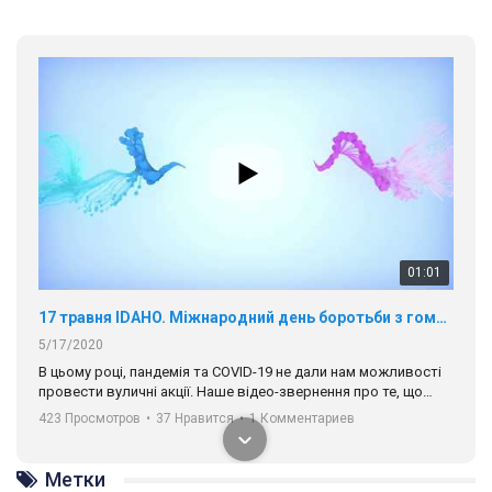
01:01
17 травня IDAHO. Міжнародний день боротьби з гомофобією трансфобією і біфобія.
5/17/2020
В цьому році, пандемія та COVІD-19 не дали нам можливості
провести вуличні акції. Наше відео-звернення про те, що
навіть коли ми у різних містах та не можемо зустрінеться, ми
423 Просмотров
•
37 Нравится
•
1 Комментариев
разом. Ми закликаємо всіх хто поділяє цінності рівності та
солідарності, приєднатися до нас. Регіональні підрозділи
ГАУ є в 16 областях України.
Метки
Разом наш голос лунає гучніше!