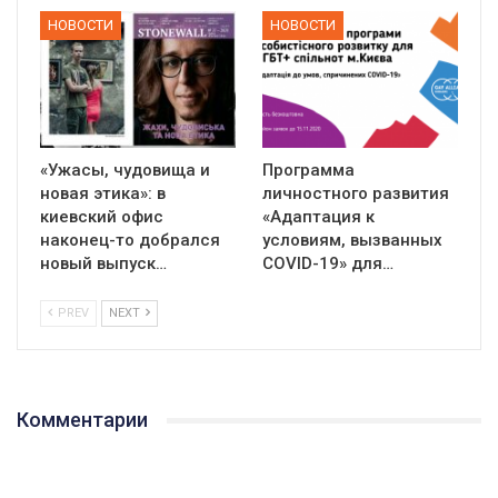
НОВОСТИ
НОВОСТИ
«Ужасы, чудовища и
Программа
новая этика»: в
личностного развития
киевский офис
«Адаптация к
наконец-то добрался
условиям, вызванных
новый выпуск…
СOVID-19» для…
PREV
NEXT
Комментарии