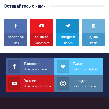
Team of Gay Alliance Ukraine participates in a competition for the
Оставайтесь с нами
best video, representing programme for the development of
organization. The competition is organized by inetrnational
organization PACT.
We appeal to your support and ask to help us implement our plan
to combat violence against LGBT people in Ukraine.
Facebook
Youtube
Telegram
5,106
All you have to do is to press "Like" below the video.
Likes
Subscribers
Friends
Posts
Эмоционально сильный ролик от команды "Гей-альянс
Украина", который принимает участие в конкурсе
международной организации PACT на лучший ролик,
представляющий программу развития организации.
Facebook
Twitter
Join us on Facebook
Join us on Twitter
Мы просим вас поддержать нас и помочь нам реализовать
наш план по борьбе с насилием и дискриминацией на почве
СОГИ в Украине.
Youtube
Instagram
Join us on Youtube
Join us on Instagram
Все, что вам нужно сделать - это зайти на наш канал YouTube
по этой ссылке и поставить лайк под видео.