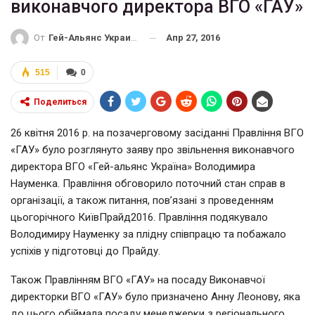
виконавчого директора ВГО «ГАУ»
Апр 27, 2016
От
Гей-Альянс Украина
515
0
Поделиться
26 квітня 2016 р. на позачерговому засіданні Правління ВГО
«ГАУ» було розглянуто заяву про звільнення виконавчого
директора ВГО «Гей-альянс Україна» Володимира
Науменка. Правління обговорило поточний стан справ в
організації, а також питання, пов’язані з проведенням
цьогорічного КиївПрайд2016. Правління подякувало
Володимиру Науменку за плідну співпрацю та побажало
успіхів у підготовці до Прайду.
Також Правлінням ВГО «ГАУ» на посаду Виконавчої
директорки ВГО «ГАУ» було призначено Анну Леонову, яка
до цього обіймала посаду менеджерки з регіонального