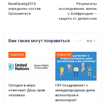
КиевПрайд2016:
Результаты
определен состав
исследования: жизнь
Оргкомитета
с бойфрендом —
защита от депрессии
Вам также могут понравиться
Все
НОВОСТИ
НОВОСТИ
Сегодня в мире
ГАУ поздравляет с
отмечают День прав
международным днем
человека
волонтеров и
волонтерок!