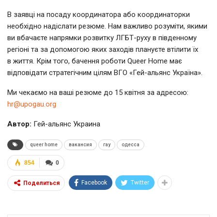
В заявці на посаду координатора або координаторки
необхідно надіслати резюме. Нам важливо розуміти, якими
ви вбачаєте напрямки розвитку
ЛГБТ-руху
в південному
регіоні та за допомогою яких заходів плануєте втілити їх
в життя. Крім того, бачення роботи Queer Home має
відповідати стратегічним цілям ВГО «
Гей-альянс
Україна».
Ми чекаємо на ваші резюме до 15 квітня за адресою:
hr@upogau.org
Автор:
Гей-альянс Украина
queer home
вакансия
гау
одесса
854
0
Facebook
Twitter
Поделиться