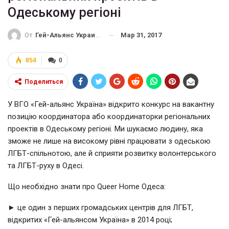
Одеському регіоні
Мар 31, 2017
От
Гей-Альянс Украина
854
0
Поделиться
У ВГО «
Гей-альянс
Україна» відкрито конкурс на вакантну
позицію координатора або координаторки регіональних
проектів в Одеському регіоні. Ми шукаємо людину, яка
зможе не лише на високому рівні працювати з одеською
ЛГБТ-спільнотою
, але й сприяти розвитку волонтерського
та
ЛГБТ-руху
в Одесі.
Що необхідно знати про Queer Home Одеса:
► це один з перших громадських центрів для ЛГБТ,
відкритих «
Гей-альянсом
Україна» в 2014 році;