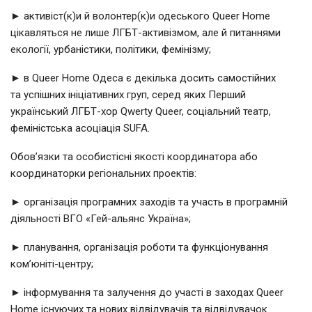
► активіст(к)и й волонтер(к)и одеського Queer Home
цікавляться не лише
ЛГБТ-активізмом
, але й питаннями
екології, урбаністики, політики, фемінізму;
► в Queer Home Одеса є декілька досить самостійних
та успішних ініціативних груп, серед яких Перший
український
ЛГБТ-хор
Qwerty Queer, соціальний театр,
феміністська асоціація SUFA.
Обов’язки та особистісні якості координатора або
координаторки регіональних проектів:
► організація програмних заходів та участь в програмній
діяльності ВГО «
Гей-альянс
Україна»;
► планування, організація роботи та функціонування
ком’
юніті-центру
;
► інформування та залучення до участі в заходах Queer
Home існуючих та нових відвідувачів та відвідувачок