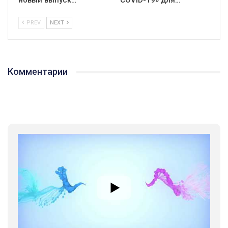
новый выпуск…
СOVID-19» для…
PREV
NEXT
Комментарии