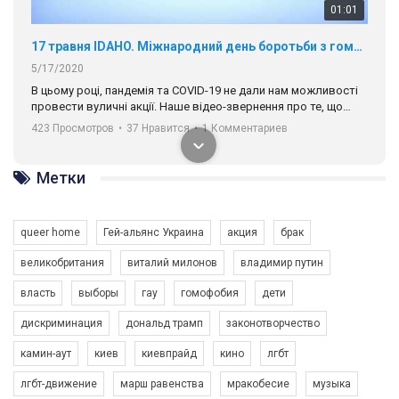
01:01
17 травня IDAHO. Міжнародний день боротьби з гомофобією трансфобією і біфобія.
5/17/2020
В цьому році, пандемія та COVІD-19 не дали нам можливості
провести вуличні акції. Наше відео-звернення про те, що
навіть коли ми у різних містах та не можемо зустрінеться, ми
423 Просмотров
•
37 Нравится
•
1 Комментариев
разом. Ми закликаємо всіх хто поділяє цінності рівності та
солідарності, приєднатися до нас. Регіональні підрозділи
ГАУ є в 16 областях України.
Метки
Разом наш голос лунає гучніше!
queer home
Гей-альянс Украина
акция
брак
великобритания
виталий милонов
владимир путин
власть
выборы
гау
гомофобия
дети
дискриминация
дональд трамп
законотворчество
камин-аут
киев
киевпрайд
кино
лгбт
00:58
лгбт-движение
марш равенства
мракобесие
музыка
Зупинимо насильство проти ЛГБТ в Україні! Stop violence against LGBT in Ukraine!