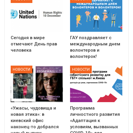
Сегодня в мире
ГАУ поздравляет с
отмечают День прав
международным днем
человека
волонтеров и
волонтерок!
НОВОСТИ
НОВОСТИ
«Ужасы, чудовища и
Программа
новая этика»: в
личностного развития
киевский офис
«Адаптация к
наконец-то добрался
условиям, вызванных