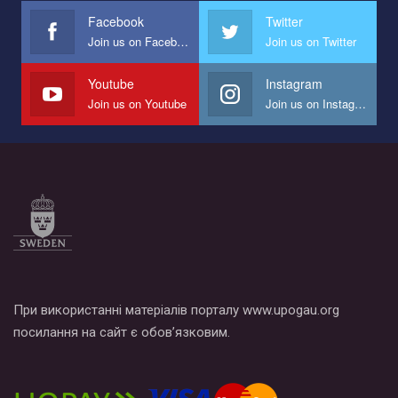
представляющий программу развития организации.
Facebook
Twitter
Join us on Facebook
Join us on Twitter
Мы просим вас поддержать нас и помочь нам реализовать
наш план по борьбе с насилием и дискриминацией на почве
СОГИ в Украине.
Youtube
Instagram
Join us on Youtube
Join us on Instagram
Все, что вам нужно сделать - это зайти на наш канал YouTube
по этой ссылке и поставить лайк под видео.
При використанні матеріалів порталу www.upogau.org
посилання на сайт є обов’язковим.