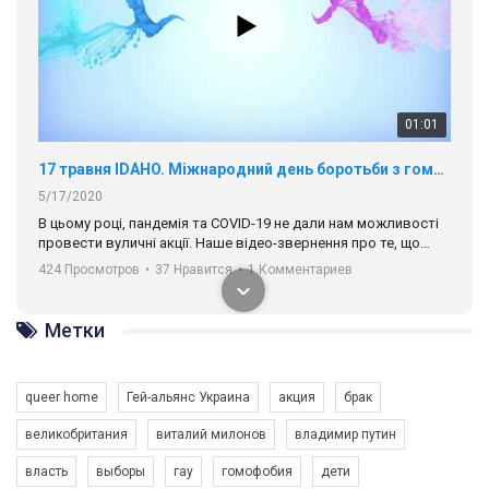
01:01
17 травня IDAHO. Міжнародний день боротьби з гомофобією трансфобією і біфобія.
5/17/2020
В цьому році, пандемія та COVІD-19 не дали нам можливості
провести вуличні акції. Наше відео-звернення про те, що
навіть коли ми у різних містах та не можемо зустрінеться, ми
424 Просмотров
•
37 Нравится
•
1 Комментариев
разом. Ми закликаємо всіх хто поділяє цінності рівності та
солідарності, приєднатися до нас. Регіональні підрозділи
ГАУ є в 16 областях України.
Метки
Разом наш голос лунає гучніше!
queer home
Гей-альянс Украина
акция
брак
великобритания
виталий милонов
владимир путин
власть
выборы
гау
гомофобия
дети