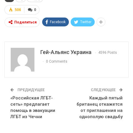
506
0
Facebook
Twitter
Поделиться
Гей-Альянс Украина
4596 Posts
0 Comments
ПРЕДИДУЩЕЕ
СЛЕДУЮЩЕЕ
«Российская ЛГБТ-
Каждый пятый
сеть» предлагает
британец откажется
помощь в эвакуации
от приглашения на
ЛГБТ из Чечни
однополую свадьбу