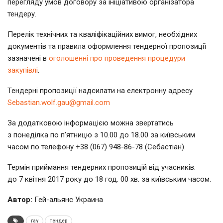
перегляду умов договору за ініціативою організатора
тендеру.
Перелік технічних та кваліфікаційних вимог, необхідних
документів та правила оформлення тендерної пропозиції
зазначені в
оголошенні про проведення процедури
закупівл
і
.
Тендерні пропозиції надсилати на електронну адресу
Sebastian.wolf.gau@gmail.com
За додатковою інформацією можна звертатись
з понеділка по п’ятницю з 10.00 до 18.00 за київським
часом по телефону +38 (067) 948-86-78 (Себастіан).
Термін приймання тендерних пропозицій від учасників:
до 7 квітня 2017 року до 18 год. 00 хв. за київським часом.
Автор:
Гей-альянс Украина
гау
тендер