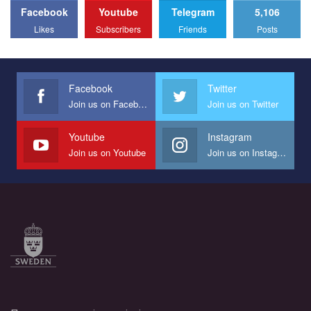
Facebook
Youtube
Telegram
5,106
All you have to do is to press "Like" below the video.
Likes
Subscribers
Friends
Posts
Эмоционально сильный ролик от команды "Гей-альянс
Украина", который принимает участие в конкурсе
международной организации PACT на лучший ролик,
представляющий программу развития организации.
Facebook
Twitter
Join us on Facebook
Join us on Twitter
Мы просим вас поддержать нас и помочь нам реализовать
наш план по борьбе с насилием и дискриминацией на почве
СОГИ в Украине.
Youtube
Instagram
Join us on Youtube
Join us on Instagram
Все, что вам нужно сделать - это зайти на наш канал YouTube
по этой ссылке и поставить лайк под видео.