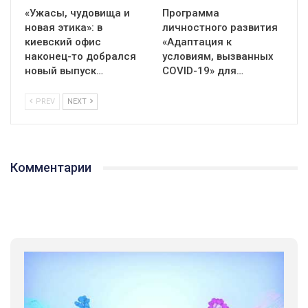
«Ужасы, чудовища и
Программа
новая этика»: в
личностного развития
киевский офис
«Адаптация к
наконец-то добрался
условиям, вызванных
новый выпуск…
СOVID-19» для…
PREV
NEXT
Комментарии