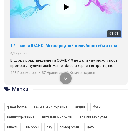
01:01
17 травня IDAHO. Міжнародний день боротьби з гомофобією трансфобією і біфобія.
5/17/2020
В цьому році, пандемія та COVІD-19 не дали нам можливості
провести вуличні акції. Наше відео-звернення про те, що
навіть коли ми у різних містах та не можемо зустрінеться, ми
423 Просмотров
•
37 Нравится
•
1 Комментариев
разом. Ми закликаємо всіх хто поділяє цінності рівності та
солідарності, приєднатися до нас. Регіональні підрозділи
ГАУ є в 16 областях України.
Разом наш голос лунає гучніше!
Метки
queer home
Гей-альянс Украина
акция
брак
великобритания
виталий милонов
владимир путин
власть
выборы
гау
гомофобия
дети