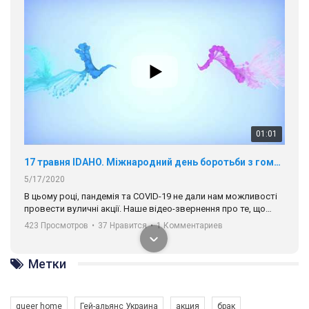
01:01
17 травня IDAHO. Міжнародний день боротьби з гомофобією трансфобією і біфобія.
5/17/2020
В цьому році, пандемія та COVІD-19 не дали нам можливості
провести вуличні акції. Наше відео-звернення про те, що
навіть коли ми у різних містах та не можемо зустрінеться, ми
423 Просмотров
•
37 Нравится
•
1 Комментариев
разом. Ми закликаємо всіх хто поділяє цінності рівності та
солідарності, приєднатися до нас. Регіональні підрозділи
ГАУ є в 16 областях України.
Метки
Разом наш голос лунає гучніше!
queer home
Гей-альянс Украина
акция
брак