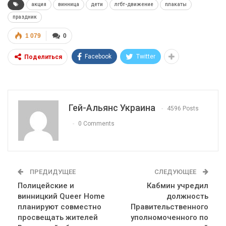
акция
винница
дети
лгбт-движение
плакаты
праздник
1 079
0
Facebook
Twitter
Поделиться
Гей-Альянс Украина
4596 Posts
0 Comments
ПРЕДИДУЩЕЕ
СЛЕДУЮЩЕЕ
Полицейские и
Кабмин учредил
винницкий Queer Home
должность
планируют совместно
Правительственного
просвещать жителей
уполномоченного по