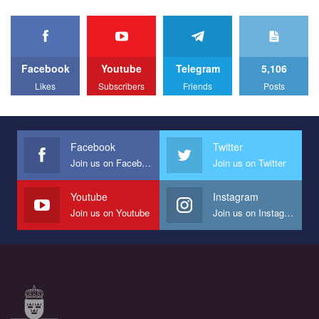
organization PACT.
We appeal to your support and ask to help us implement our plan
to combat violence against LGBT people in Ukraine.
Facebook
Youtube
Telegram
5,106
All you have to do is to press "Like" below the video.
Likes
Subscribers
Friends
Posts
Эмоционально сильный ролик от команды "Гей-альянс
Украина", который принимает участие в конкурсе
международной организации PACT на лучший ролик,
представляющий программу развития организации.
Facebook
Twitter
Join us on Facebook
Join us on Twitter
Мы просим вас поддержать нас и помочь нам реализовать
наш план по борьбе с насилием и дискриминацией на почве
СОГИ в Украине.
Youtube
Instagram
Join us on Youtube
Join us on Instagram
Все, что вам нужно сделать - это зайти на наш канал YouTube
по этой ссылке и поставить лайк под видео.