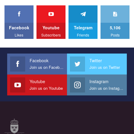
organization PACT.
We appeal to your support and ask to help us implement our plan
to combat violence against LGBT people in Ukraine.
Facebook
Youtube
Telegram
5,106
All you have to do is to press "Like" below the video.
Likes
Subscribers
Friends
Posts
Эмоционально сильный ролик от команды "Гей-альянс
Украина", который принимает участие в конкурсе
международной организации PACT на лучший ролик,
представляющий программу развития организации.
Facebook
Twitter
Join us on Facebook
Join us on Twitter
Мы просим вас поддержать нас и помочь нам реализовать
наш план по борьбе с насилием и дискриминацией на почве
СОГИ в Украине.
Youtube
Instagram
Join us on Youtube
Join us on Instagram
Все, что вам нужно сделать - это зайти на наш канал YouTube
по этой ссылке и поставить лайк под видео.