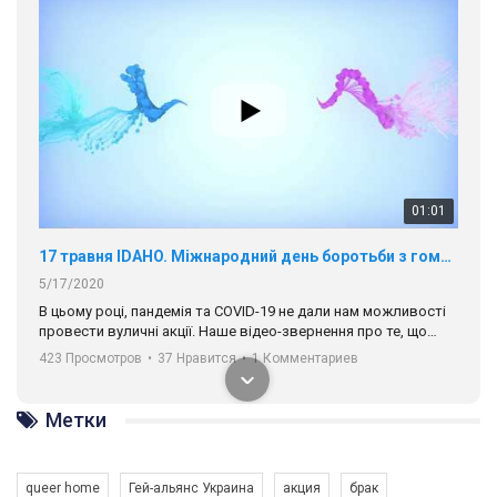
01:01
17 травня IDAHO. Міжнародний день боротьби з гомофобією трансфобією і біфобія.
5/17/2020
В цьому році, пандемія та COVІD-19 не дали нам можливості
провести вуличні акції. Наше відео-звернення про те, що
навіть коли ми у різних містах та не можемо зустрінеться, ми
423 Просмотров
•
37 Нравится
•
1 Комментариев
разом. Ми закликаємо всіх хто поділяє цінності рівності та
солідарності, приєднатися до нас. Регіональні підрозділи
ГАУ є в 16 областях України.
Метки
Разом наш голос лунає гучніше!
queer home
Гей-альянс Украина
акция
брак