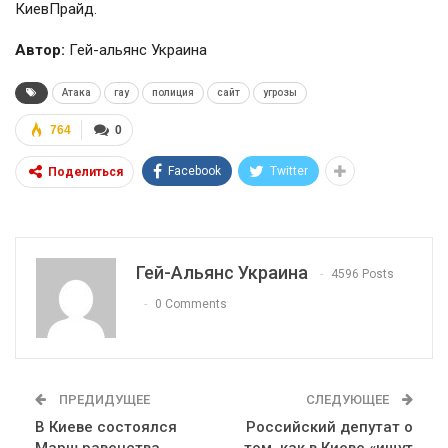
КиевПрайд.
Автор:
Гей-альянс Украина
Атака
гау
полиция
сайт
угрозы
764
0
Facebook
Twitter
Поделиться
Гей-Альянс Украина
4596 Posts
0 Comments
ПРЕДИДУЩЕЕ
СЛЕДУЮЩЕЕ
В Киеве состоялся
Российский депутат о
Марш равенства
том, как в Киеве «ищут