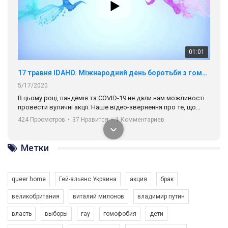
01:01
17 травня IDAHO. Міжнародний день боротьби з гомофобією трансфобією і біфобія.
5/17/2020
В цьому році, пандемія та COVІD-19 не дали нам можливості
провести вуличні акції. Наше відео-звернення про те, що
навіть коли ми у різних містах та не можемо зустрінеться, ми
424 Просмотров
•
37 Нравится
•
1 Комментариев
разом. Ми закликаємо всіх хто поділяє цінності рівності та
солідарності, приєднатися до нас. Регіональні підрозділи
ГАУ є в 16 областях України.
Метки
Разом наш голос лунає гучніше!
queer home
Гей-альянс Украина
акция
брак
великобритания
виталий милонов
владимир путин
власть
выборы
гау
гомофобия
дети