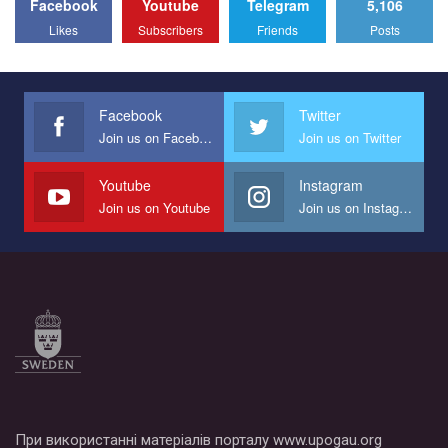
Facebook
Youtube
Telegram
5,106
All you have to do is to press "Like" below the video.
Likes
Subscribers
Friends
Posts
Эмоционально сильный ролик от команды "Гей-альянс
Украина", который принимает участие в конкурсе
международной организации PACT на лучший ролик,
представляющий программу развития организации.
Facebook
Twitter
Join us on Facebook
Join us on Twitter
Мы просим вас поддержать нас и помочь нам реализовать
наш план по борьбе с насилием и дискриминацией на почве
СОГИ в Украине.
Youtube
Instagram
Join us on Youtube
Join us on Instagram
Все, что вам нужно сделать - это зайти на наш канал YouTube
по этой ссылке и поставить лайк под видео.
При використанні матеріалів порталу www.upogau.org