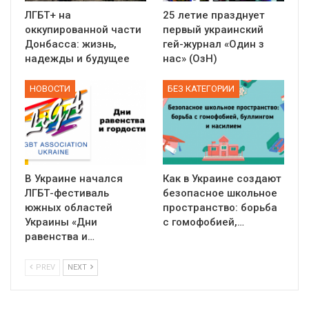
ЛГБТ+ на
25 летие празднует
01:01
оккупированной части
первый украинский
17 травня IDAHO. Міжнародний день боротьби з гомофобією трансфобією і біфобія.
Донбасса: жизнь,
гей-журнал «Один з
надежды и будущее
нас» (ОзН)
5/17/2020
В цьому році, пандемія та COVІD-19 не дали нам можливості
НОВОСТИ
БЕЗ КАТЕГОРИИ
провести вуличні акції. Наше відео-звернення про те, що
навіть коли ми у різних містах та не можемо зустрінеться, ми
423 Просмотров
•
37 Нравится
•
1 Комментариев
разом. Ми закликаємо всіх хто поділяє цінності рівності та
солідарності, приєднатися до нас. Регіональні підрозділи
ГАУ є в 16 областях України.
Разом наш голос лунає гучніше!
В Украине начался
Как в Украине создают
ЛГБТ-фестиваль
безопасное школьное
южных областей
пространство: борьба
Украины «Дни
с гомофобией,…
равенства и…
PREV
NEXT
00:58