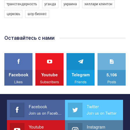
Германии (Мюнхен) и в Украине (Кривой Рог).
трансгендерность
уганда
украина
хиллари клинтон
Автор видео - Queer-студия.
церковь
шоу-бизнес
Оставайтесь с нами
Facebook
Youtube
Telegram
5,106
Likes
Subscribers
Friends
Posts
Facebook
Twitter
Join us on Facebook
Join us on Twitter
Youtube
Instagram