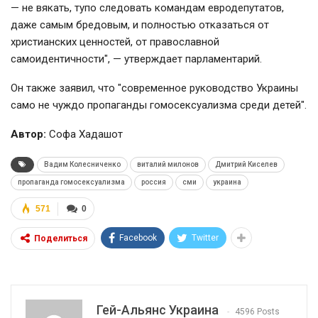
— не вякать, тупо следовать командам евродепутатов,
даже самым бредовым, и полностью отказаться от
христианских ценностей, от православной
самоидентичности", — утверждает парламентарий.
Он также заявил, что "современное руководство Украины
само не чуждо пропаганды гомосексуализма среди детей".
Автор:
Софа Хадашот
Вадим Колесниченко
виталий милонов
Дмитрий Киселев
пропаганда гомосексуализма
россия
сми
украина
571
0
Facebook
Twitter
Поделиться
Гей-Альянс Украина
4596 Posts