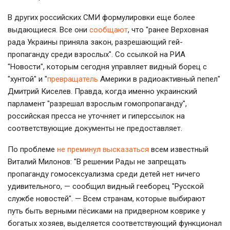
В других российских СМИ формулировки еще более
выдающиеся. Все они
сообщают
, что "ранее Верховная
рада Украины приняла закон, разрешающий гей-
пропаганду среди взрослых". Со ссылкой на РИА
"Новости", которым сегодня управляет видный борец с
"хунтой" и "
превращатель
Америки в радиоактивный пепел"
Дмитрий Киселев. Правда, когда именно украинский
парламент "разрешал взрослым гомопропаганду",
российская пресса не уточняет и гиперссылок на
соответствующие документы не предоставляет.
По проблеме
не преминул высказаться
всем известный
Виталий Милонов: "В решении Рады не запрещать
пропаганду гомосексуализма среди детей нет ничего
удивительного, — сообщил видный гееборец "Русской
службе новостей". — Всем странам, которые выбирают
путь быть верными пёсиками на придверном коврике у
богатых хозяев, выделяется соответствующий функционал