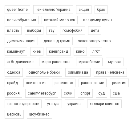
queer home
Гей-альянс Украина
акция
брак
великобритания
виталий милонов
владимир путин
власть
выборы
гау
гомофобия
дети
дискриминация
дональд трамп
законотворчество
камин-аут
киев
киевпрайд
кино
лгбт
00:58
лгбт-движение
марш равенства
мракобесие
музыка
Зупинимо насильство проти ЛГБТ в Україні! Stop violence against LGBT in Ukraine!
одесса
однополые браки
олимпиада
права человека
6/30/2017
Емоційний та вражаючий промо-ролік на конкурс PACT, який
прайд
психология
равенство
равноправие
религия
представляє програму "Гей-альянс Україна" з протидії
насильству проти ЛГБТ в Україні.
россия
санкт-петербург
сочи
спорт
суд
сша
1.9K Просмотров
•
226 Нравится
•
5 Комментариев
Ми просимо вашої підтримки, щоб реалізувати нашу
трансгендерность
уганда
украина
хиллари клинтон
програму з боротьби з насильством проти ЛГБТ в Україні.
церковь
шоу-бизнес
Якщо ти хочеш підтримати нас - просто натисни "лайк" під
відео.
Team of Gay Alliance Ukraine participates in a competition for the