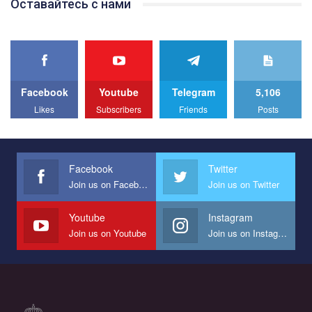
Оставайтесь с нами
best video, representing programme for the development of
organization. The competition is organized by inetrnational
organization PACT.
We appeal to your support and ask to help us implement our plan
to combat violence against LGBT people in Ukraine.
Facebook
Youtube
Telegram
5,106
All you have to do is to press "Like" below the video.
Likes
Subscribers
Friends
Posts
Эмоционально сильный ролик от команды "Гей-альянс
Украина", который принимает участие в конкурсе
международной организации PACT на лучший ролик,
представляющий программу развития организации.
Facebook
Twitter
Join us on Facebook
Join us on Twitter
Мы просим вас поддержать нас и помочь нам реализовать
наш план по борьбе с насилием и дискриминацией на почве
СОГИ в Украине.
Youtube
Instagram
Join us on Youtube
Join us on Instagram
Все, что вам нужно сделать - это зайти на наш канал YouTube
по этой ссылке и поставить лайк под видео.