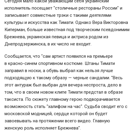
Сегодня мало какой уважающий себя украинский
исполнитель посещает "столичные рестораны России" и
записывает совместные трэки с такими деятелями
культуры и искусства как Тимати. Однако Вера Викторовна
Киперман, больше известная под творческим псевдонимим
Брежнева, украинская певица и актриса родом из
Днепродзержинска, в их число не входит.
Сообщается, что "сам артист появился на премьере
в
красно-синем спортивном костюме. Штаны Тимати
заправил в носки, а обувь выбрал как нельзя лучше
подходящую к такому образу — черные сандалии. "В
есь
этот антураж был выбран для вечера неспроста, дело в
том, что в своем новом клипе Тимати предстал в образе
таксиста. По сюжету главному герою подворачивается
возможность стать "халифом на час". Судьба сводит его с
московской модницей, сердце которой он будет
завоевывать на протяжении всего видео. Главную
женскую роль исполняет Брежнева".