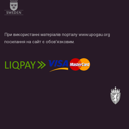
При використанні матеріалів порталу www.upogau.org
посилання на сайт є обов’язковим.