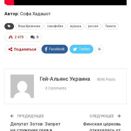
Автор:
Софа Хадашот
Вера Брежнева
гомофобия
музыка
россия
Тимати
2 479
0
Facebook
Twitter
Поделиться
Гей-Альянс Украина
4596 Posts
0 Comments
ПРЕДИДУЩЕЕ
СЛЕДУЮЩЕЕ
Депутат Зотов: Запрет
Финская церковь
на служение геев в
отказалась от