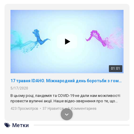
01:01
17 травня IDAHO. Міжнародний день боротьби з гомофобією трансфобією і біфобія.
5/17/2020
В цьому році, пандемія та COVІD-19 не дали нам можливості
провести вуличні акції. Наше відео-звернення про те, що
навіть коли ми у різних містах та не можемо зустрінеться, ми
423 Просмотров
•
37 Нравится
•
1 Комментариев
разом. Ми закликаємо всіх хто поділяє цінності рівності та
солідарності, приєднатися до нас. Регіональні підрозділи
ГАУ є в 16 областях України.
Метки
Разом наш голос лунає гучніше!