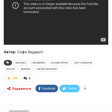
Автор:
Софа Хадашот
валерия
гомофобия
иосиф кобзон
олег газманов
россия
украина
эдгарс ринкевич
734
0
Facebook
Twitter
Поделиться