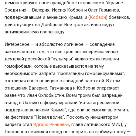
демонстрируют свое враждебное отношение к Украине.
Среди них — Валерия, Иосиф Кобзон и Олег Газманов,
поддерживавшие и аннексию Крыма, и (
Кобзон
) боевиков,
действующих на Донбассе. Все трое активно ведут
антиукраинскую пропаганду.
Интересное — и абсолютно логичное — совпадение
заключается в том, что все трое вышеперечисленных
деятелей российской "культуры" являются активными
гомофобами, которые высказываются на тему
необходимости запрета "пропаганды гомосексуализма",
отстаивая свою позицию с завидной частотой. В этом
отношении Валерию, Газманова и Кобзона опережает
разве что Иван Охлобыстин. Всем троим был запрещен
въезд в Латвию с формулировкой "из-за агрессивной
поддержки аннексии Крыма", где они не смогли выступить
на фестивале "Новая волна". Поскольку инициатором
запрета стал
Эдгарс Ринкевич
, глава латвийского МИД, у
Газманова появился повод поговорить на любимую тему —