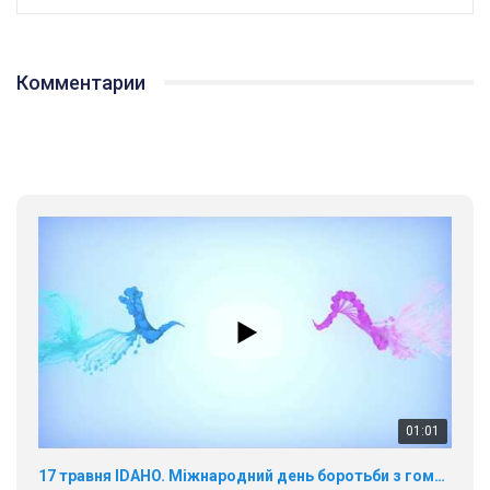
Комментарии
01:01
17 травня IDAHO. Міжнародний день боротьби з гомофобією трансфобією і біфобія.
5/17/2020
В цьому році, пандемія та COVІD-19 не дали нам можливості
провести вуличні акції. Наше відео-звернення про те, що