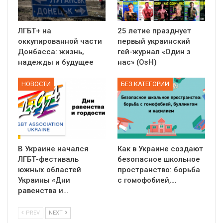
ЛГБТ+ на
25 летие празднует
оккупированной части
первый украинский
Донбасса: жизнь,
гей-журнал «Один з
надежды и будущее
нас» (ОзН)
НОВОСТИ
БЕЗ КАТЕГОРИИ
В Украине начался
Как в Украине создают
ЛГБТ-фестиваль
безопасное школьное
южных областей
пространство: борьба
Украины «Дни
с гомофобией,…
равенства и…
PREV
NEXT